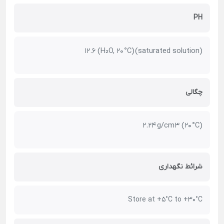
PH
12.6 (H₂O, 20 °C) (saturated solution)
چگالی
2.24 g/cm3 (20 °C)
شرائط نگهداری
Store at +5°C to +30°C