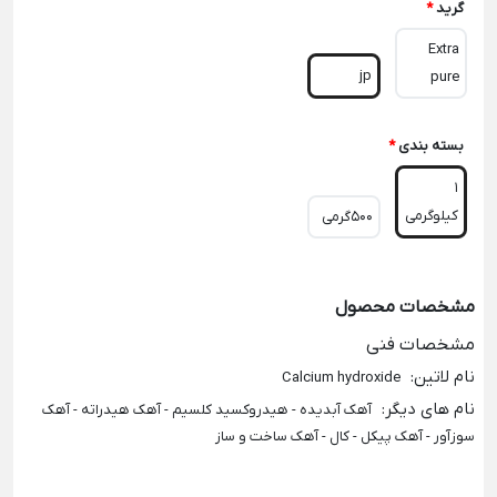
گرید
*
Extra
jp
pure
بسته بندی
*
1
کیلوگرمی
500گرمی
مشخصات محصول
مشخصات فنی
نام لاتین
:
Calcium hydroxide
نام های دیگر
:
آهک آبدیده - هیدروکسید کلسیم - آهک هیدراته - آهک
سوزآور - آهک پیکل - کال - آهک ساخت و ساز