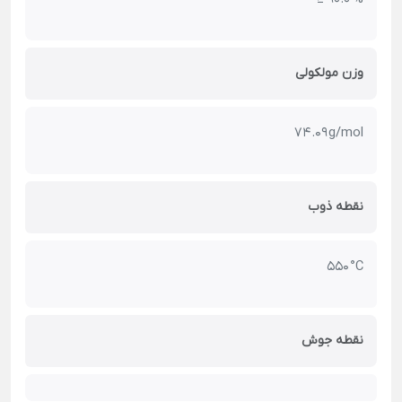
وزن مولکولی
74.09 g/mol
نقطه ذوب
550 °C
نقطه جوش