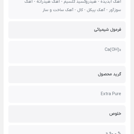
آهک آبدیده - هیدروکسید کلسیم - آهک هیدراته - آهک
سوزآور - آهک پیکل - کال - آهک ساخت و ساز
فرمول شیمیائی
Ca(OH)₂
گرید محصول
Extra Pure
خلوص
≥ 90.0 %