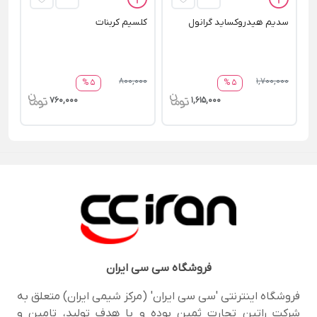
سدیم هیدروکساید گرانول
کلسیم کربنات
800,000
1,700,000
5 %
5 %
760,000
1,615,000
فروشگاه
سی سی ایران
فروشگاه اینترنتی 'سی سی ایران' (مرکز شیمی ایران) متعلق به
شرکت راتین تجارت ثمین بوده و با هدف تولید، تامین و