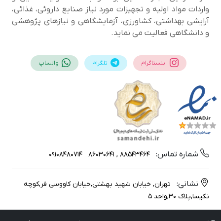
واردات مواد اولیه و تجهیزات مورد نیاز صنایع داروئی، غذائی،
آرایشی بهداشتی، کشاورزی، آزمایشگاهی و نیازهای پژوهشی
و دانشگاهی فعالیت می نماید.
اینستاگرام
تلگرام
واتساپ
شماره تماس:
09108480714
88543464 , 86030641
نشانی:
تهران, خیابان شهید بهشتی,خیابان کاووسی فر,کوچه
نکیسا,پلاک 30,واحد 5