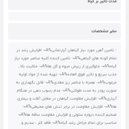
مدت تاثیر بر گیاه
سایر مشخصات
- تامین آهن مورد نیاز گیاهان آپارتمانی%0A- افزایش رشد در
تمام گونه های گیاهی%0A- تامین کننده کلیه عناصر مورد نیاز
گیاه%0A- جلوگیری از ریزش میوه و گل ها%0A- حلالیت بالا ,
جذب سریع و تاثیر فوق العاده%0A- تهیه شده از مواد اولیه
مرغوب%0A- همراه با عناصر ریز مغذی%0A- قابل نگهداری به
صورت پودر به مدت طولانی%0A- عدم رسوب دهی در هنگام
آبیاری%0A- افزایش مقاومت گیاهان در مقابل آفات و بیماری
ها%0A- افزایش مقاومت در برابر تنش های محیطی%0A-
ضخیم کننده دیواره سلولی و افزایش مقاومت ساقه ها%0A-
مناسب برای تمام مراحل رشد گیاه%0A- فاقد کلر ، سدیم و