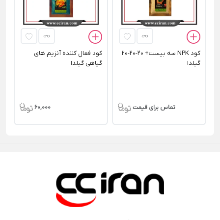
کود NPK سه بیست+ 20-20-20
کود فعال کننده آنزیم های
گیلدا
گیاهی گیلدا
تماس برای قیمت
60,000