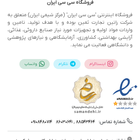
فروشگاه
سی سی ایران
فروشگاه اینترنتی 'سی سی ایران' (مرکز شیمی ایران) متعلق به
شرکت راتین تجارت ثمین بوده و با هدف تولید، تامین و
واردات مواد اولیه و تجهیزات مورد نیاز صنایع داروئی، غذائی،
آرایشی بهداشتی، کشاورزی، آزمایشگاهی و نیازهای پژوهشی
و دانشگاهی فعالیت می نماید.
اینستاگرام
تلگرام
واتساپ
شماره تماس:
09108480714
88543464 , 86030641