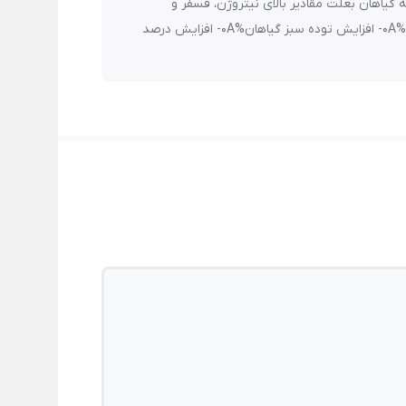
یاهان%0A- تسریع رشد و توسعه گیاهان بعلت مقادیر بالای نیتروژن، فسفر و
پتاسیم%0A- افزایش مقاومت گیاه به بیماری ها و شرایط پر استرس%0A- افزایش توده سبز گیاهان%0A- افزایش درصد