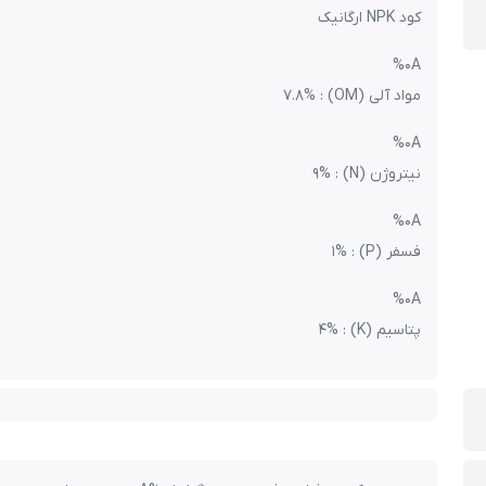
کود NPK ارگانیک
%0A
مواد آلی (OM) : 7.8%
%0A
نیتروژن (N) : 9%
%0A
فسفر (P) : 1%
%0A
پتاسیم (K) : 4%