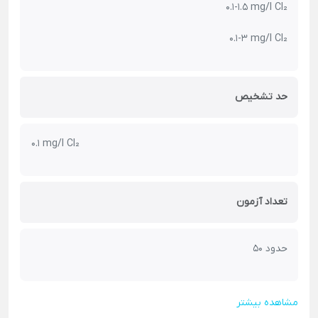
0.1-1.5 mg/l Cl₂
0.1-3 mg/l Cl₂
حد تشخیص
0.1 mg/l Cl₂
تعداد آزمون
حدود 50
مشاهده بیشتر