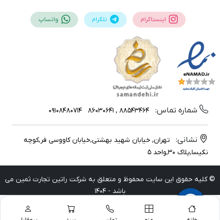
اینستاگرام
تلگرام
واتساپ
شماره تماس:
09108480714
88543464 , 86030641
نشانی:
تهران, خیابان شهید بهشتی,خیابان کاووسی فر,کوچه
نکیسا,پلاک 30,واحد 5
© کلیه حقوق این سایت محفوظ و متعلق به شرکت راتین تجارت ثمین می
باشد - 1404