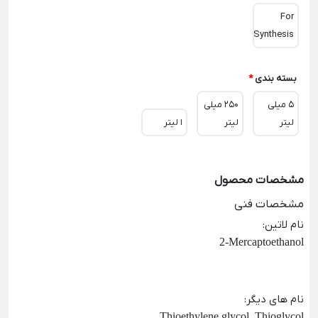
For
Synthesis
بسته بندی
*
5 میلی
250 میلی
لیتر
لیتر
ا لیتر
مشخصات محصول
مشخصات فنی
نام لاتین
:
2-Mercaptoethanol
نام های دیگر
:
Thioethylene glycol, Thioglycol