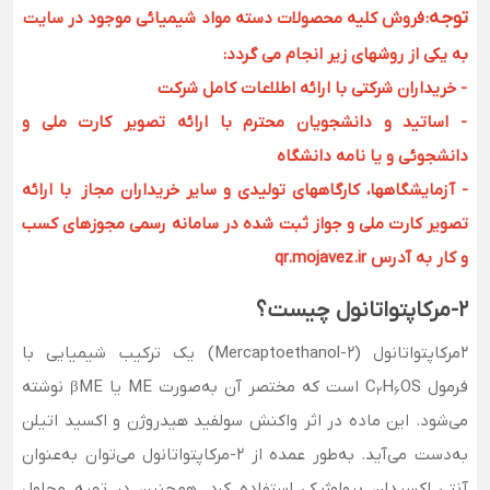
توجه
:
فروش کلیه محصولات دسته مواد شیمیائی موجود در سایت
به یکی از روشهای زیر انجام می گردد:
- خریداران شرکتی با ارائه اطلاعات کامل شرکت
- اساتید و دانشجویان محترم با ارائه تصویر کارت ملی و
دانشجوئی و یا نامه دانشگاه
- آزمایشگاهها، کارگاههای تولیدی و سایر خریداران مجاز با ارائه
تصویر کارت ملی و جواز ثبت شده در سامانه رسمی مجوزهای کسب
و کار به آدرس qr.mojavez.ir
۲-مرکاپتواتانول چیست؟
۲مرکاپتواتانول (Mercaptoethanol-2) یک ترکیب شیمیایی با
فرمول C
H
OS است که مختصر آن به‌صورت ME یا βME نوشته
2
6
می‌شود. این ماده در اثر واکنش سولفید هیدروژن و اکسید اتیلن
به‌دست می‌آید. به‌طور عمده از 2-مرکاپتواتانول می‌توان به‌عنوان
آنتی اکسیدان بیولوژیکی استفاده کرد. همچنین در تهیه محلول