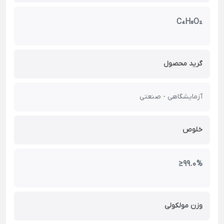
C₄H₈O₂
گرید محصول
آزمایشگاهی - صنعتی
خلوص
≥ 99.0 %
وزن مولکولی