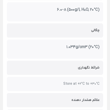
6.0 - 8 (500 g/l, H₂O, 20 °C)
چگالی
1.034 g/cm3 (20 °C)
شرائط نگهداری
Store at +2°C to +30°C
علائم هشدار دهنده