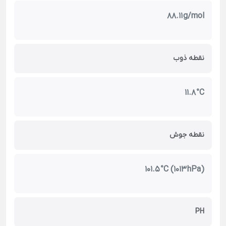
88.11 g/mol
نقطه ذوب
11.8 °C
نقطه جوش
101.5 °C (1013 hPa)
PH