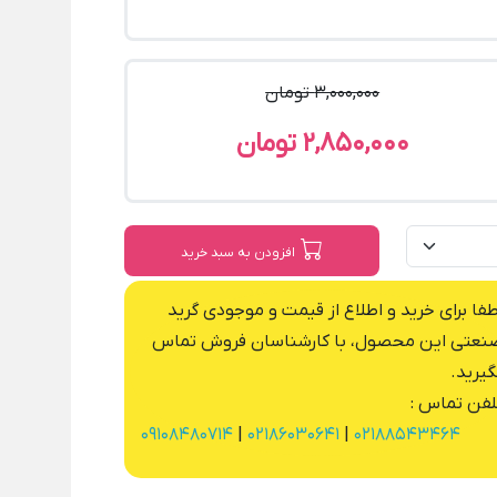
3,000,000 تومان
2,850,000 تومان
افزودن به سبد خرید
طفا برای خرید و اطلاع از قیمت و موجودی گرید
نعتی این محصول، با کارشناسان فروش تماس
گیرید.
لفن تماس :
09108480714
|
02186030641
|
02188543464