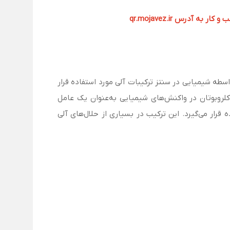
آدرس qr.mojavez.ir
رمول شیمیایی C₄H₉Cl است که به‌عنوان یک حلال آلی و واسطه شیمیایی در سنتز ترکیبات آلی مورد استفاده قرار
گیرد. این ترکیب به شکل مایعی بی‌رنگ، فرار و قابل اشتعال است که بویی تند دارد و در دماهای پایین تبخیر می‌شود. 1-کلروبوتان در واکنش‌های شیمیایی به‌عنوان یک عامل
رد استفاده قرار می‌گیرد. این ترکیب در بسیاری از حلال‌های آلی