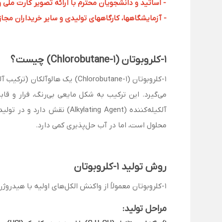
- اساتید و دانشجویان محترم با ارائه تصویر کارت ملی 
- آزمایشگاهها، کارگاههای تولیدی و سایر خریداران مجاز با
1-کلروبوتان (1-Chlorobutane) چیست؟
آلکیله‌کننده (lating Agent
محلول است، اما در آب حل‌پذیری کمی دارد.
روش تولید 1-کلروبوتان
1-کلروبوتان معمولاً از واکنش الکل‌های اولیه با هیدروژن کلرید یا کلریدهای معدنی تولید می‌شود.
مراحل تولید: