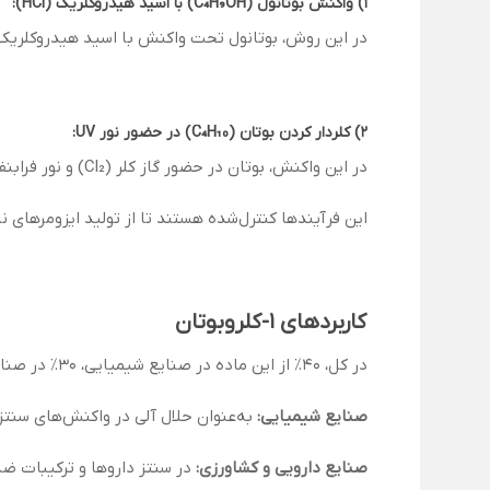
1) واکنش بوتانول (C₄H₉OH) با اسید هیدروکلریک (HCl):
در این روش، بوتانول تحت واکنش با اسید هیدروکلریک غلیظ در حضور روی کلرید 
2)
کلردار کردن بوتان (C₄H₁₀) در حضور نور UV:
در این واکنش، بوتان در حضور گاز کلر (Cl₂) و نور فرابنفش تحت واکنش جایگزینی رادیکالی قرار گرفته و 1-کلروبوتان تولید می‌شود.
این فرآیندها کنترل‌شده هستند تا از تولید ایزومرهای 
کاربردهای 1-کلروبوتان
در کل، 40٪ از این ماده در صنایع شیمیایی، 30٪ در صنایع دارویی و کشاورزی، 20٪ در تولید مواد شیمیایی نفتی، و 10٪ در سایر کاربردها استفاده می‌شود.
صنایع شیمیایی:
به‌عنوان حلال آلی در واکنش‌های سنتز
صنایع دارویی و کشاورزی:
در سنتز داروها و ترکیبات ضد