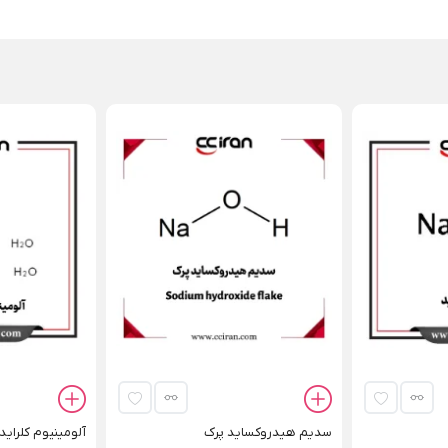
سدیم هیدروکساید پرک
آلومینیوم کلراید 6 آبه