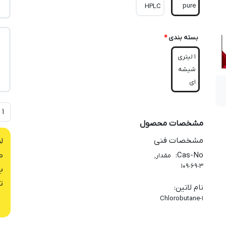
pure
HPLC
بسته بندی
*
1 لیتری
شیشه
ای
مشخصات محصول
مشخصات فنی
ل
Cas-No
:
ص
مقدار,
109-69-3
ب
ت
نام لاتین
:
1-Chlorobutane