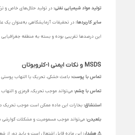
تولید مواد شیمیایی نفتی:
در تولید حلال‌های خاص و ترک
سایر کاربردها:
در تحقیقات آزمایشگاهی به‌عنوان یک عام
این درصدها تقریبی بوده و بسته به منطقه جغرافیایی 
MSDS و نکات ایمنی 1-کلروبوتان
تماس با پوست:
باعث خشکی، تحریک یا التهاب پوستی می
تماس با چشم:
می‌تواند موجب تحریک، قرمزی و التهاب چشم شود. چشم‌ها را با مقدار ز
استنشاق:
بخارات این ماده ممکن است موجب تحریک دستگا
بلعیدن:
می‌تواند موجب مسمومیت و مشکلات گوارشی شود.
⚠ هشدار:
این ماده قابل اشتعال است و باید دور از شع