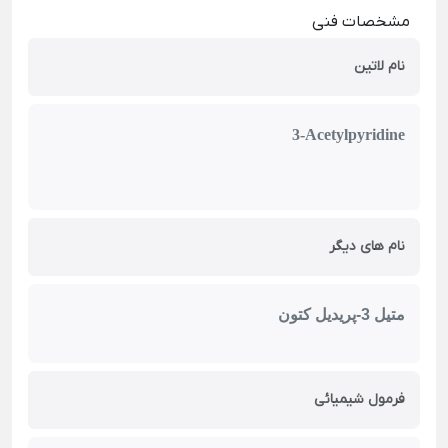
مشخصات فنی
نام لاتین
3-Acetylpyridine
نام های دیگر
متیل 3-پریدیل کتون
فرمول شیمیائی