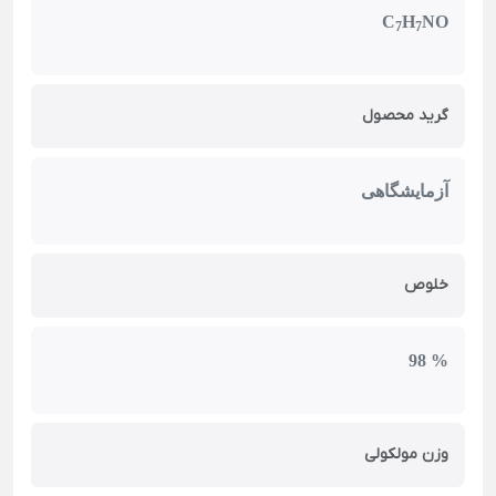
C
H
NO
7
7
گرید محصول
آزمایشگاهی
خلوص
98 %
وزن مولکولی