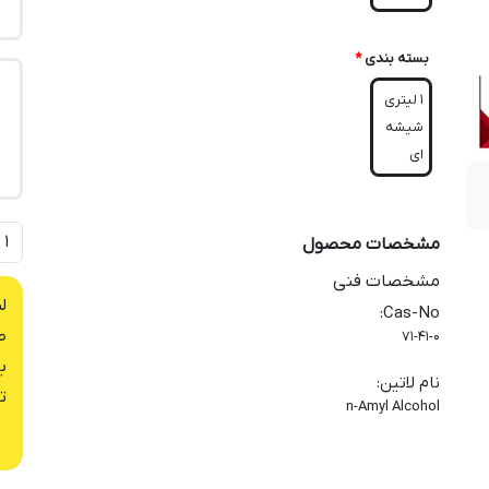
بسته بندی
*
1 لیتری
شیشه
ای
مشخصات محصول
مشخصات فنی
ل
:
Cas-No
ص
71-41-0
ب
نام لاتین
:
ت
n-Amyl Alcohol