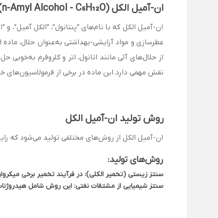
ان-آمیل الکل (n-Amyl Alcohol - C₅H₁₂O) چیست؟
عطرسازی و مواد آرایشی-بهداشتی به‌عنوان حلال، ماده او
از حلال‌های آلی مانند اتانول، اتر و کلروفرم به‌خوبی
نقش مهمی دارد.این ماده در برخی از فرمولاسیون‌های 
روش تولید ان-آمیل الکل
ان-آمیل الکل از روش‌های مختلفی تولید می‌شود که رای
روش‌های تولید:
سنتز زیستی (تخمیر الکلی):
در فرآیند تخمیر برخی میکروارگ
سنتز شیمیایی از مشتقات نفتی: این روش شامل هیدروژناسیون پنتانال (C₅H₁₀O) یا اکسایش هیدروکربن‌های خطی پنج‌کربنه 