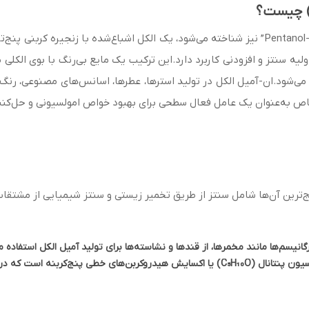
ان-آمیل الکل که با نام‌های “پنتانول”، “الکل آمیل”، و “1-Pentanol” نیز شناخته می‌شود، یک الکل ا
لیه سنتز و افزودنی کاربرد دارد.این ترکیب یک مایع بی‌رنگ با بوی الکل
 حل می‌شود.ان-آمیل الکل در تولید استرها، عطرها، اسانس‌های مصنوعی، رن
خاص به‌عنوان یک عامل فعال سطحی برای بهبود خواص امولسیونی و حل‌کنن
ج‌ترین آن‌ها شامل سنتز از طریق تخمیر زیستی و سنتز شیمیایی از مشتقا
انیسم‌ها مانند مخمرها، از قندها و نشاسته‌ها برای تولید آمیل الکل استفاده م
است که در صنعت رایج‌تر است.