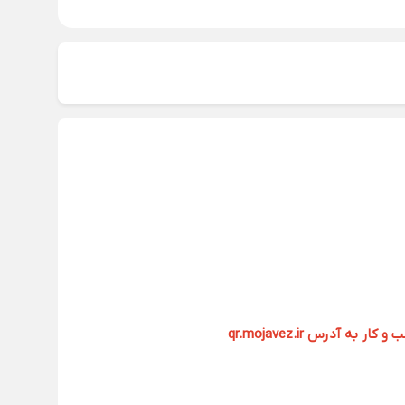
آدرس qr.mojavez.ir