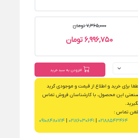
7,365,000 تومان
6,996,750 تومان
افزودن به سبد خرید
طفا برای خرید و اطلاع از قیمت و موجودی گرید
نعتی این محصول، با کارشناسان فروش تماس
گیرید.
لفن تماس :
09108480714
|
02186030641
|
02188543464