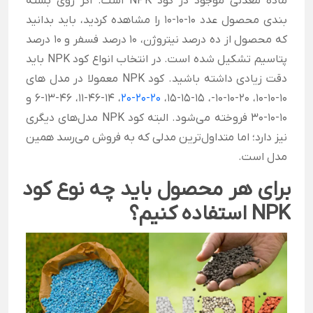
ماده معدنی موجود در کود NPK است. اگر روی بسته
بندی محصول عدد 10-10-10 را مشاهده کردید، باید بدانید
که محصول از ده درصد نیتروژن، 10 درصد فسفر و 10 درصد
پتاسیم تشکیل شده است.
در انتخاب انواع کود NPK باید
دقت زیادی داشته باشید. کود NPK معمولا در مدل های
10-10-10، 20-10-10-، 15-15-15،
20-20-20
، 14-46-11، 46-13-6 و
10-10-30 فروخته می‌شود. البته کود NPK مدل‌های دیگری
نیز دارد؛ اما متداول‌ترین مدلی که به فروش می‌رسد همین
مدل است.
برای هر محصول باید چه نوع کود
NPK استفاده کنیم؟