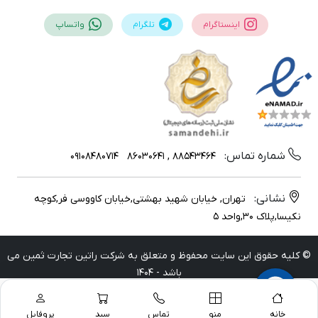
اینستاگرام
تلگرام
واتساپ
شماره تماس:
09108480714
88543464 , 86030641
نشانی:
تهران, خیابان شهید بهشتی,خیابان کاووسی فر,کوچه
نکیسا,پلاک 30,واحد 5
© کلیه حقوق این سایت محفوظ و متعلق به شرکت راتین تجارت ثمین می
باشد - 1404
خانه
منو
تماس
سبد
پروفایل