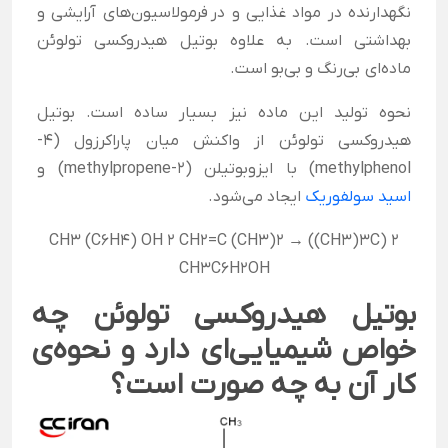
نگهدارنده در مواد غذایی و در
فرمولاسیون‌های
آرایشی و
بهداشتی است. به علاوه بوتیل هیدروکسی تولوئن
ماده‌ای
بی‌رنگ و بی‌بو
است.
نحوه تولید این ماده نیز بسیار ساده است. بوتیل
هیدروکسی تولوئن از واکنش میان پاراکرزول (4-
methylphenol) با ایزوبوتیلن (2-methylpropene) و
اسید سولفوریک
ایجاد می‌شود.
CH3 (C6H4) OH 2 CH2=C (CH3)2 → ((CH3)3C) 2
CH3C6H2OH
بوتیل هیدروکسی تولوئن چه
خواص شیمیایی‌ای دارد و نحوه‌ی
کار آن به چه صورت است؟