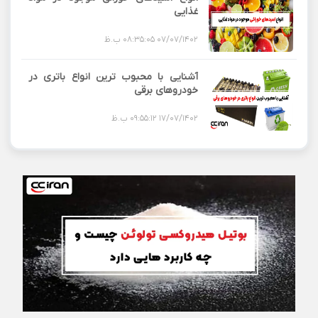
غذایی
07/07/1402 08:35:05 ب.ظ
آشنایی با محبوب ترین انواع باتری در
خودروهای برقی
17/07/1402 09:55:12 ب.ظ