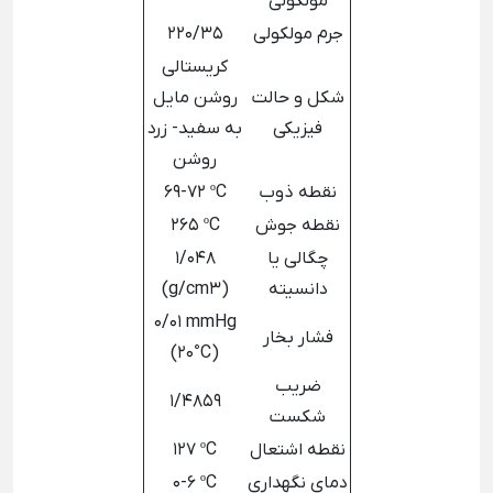
مولکولی
جرم مولکولی
220/35
کریستالی
شکل و حالت
روشن مایل
فیزیکی
به سفید- زرد
روشن
نقطه ذوب
69-72 ºC
نقطه جوش
265 ºC
چگالی یا
1/048
دانسیته
(g/cm3)
0/01 mmHg
فشار بخار
(20°C)
ضریب
1/4859
شکست
نقطه اشتعال
127 ºC
دمای نگهداری
0-6 ºC