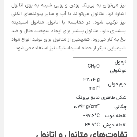
نیز می‌توان به بی‌رنگ بودن و بویی شبیه به بوی اتانول
اشاره کرد. متانول می‌تواند با آب و سایر پیوندهای الکلی
نیز ترکیب شود. در مقایسه با اتانول، متانول اسیدیته
بیشتری دارد. متانول بیشتر برای ایجاد سوخت، حلال و ضد
یخ به کار می‌رود. همچنین از متانول برای تولید انواع مواد
شیمیایی دیگر از جمله اسیداستیک نیز استفاده می‌شود.
فرمول
CH
O
4
مولکولی
32.04 g
جرم مولی
−1
mol
شکل ظاهری
مایع بی‌رنگ
3
چگالی
0.792 g/cm
نقطه ذوب
−97.6 °C
نقطه جوش
64.7 °C
تفاوت‌های متانول و اتانول