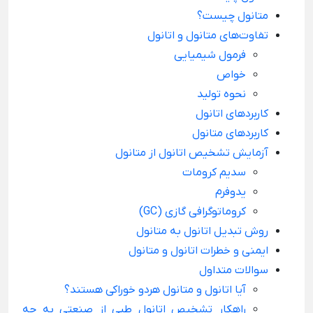
متانول چیست؟
تفاوت‌های متانول و اتانول
فرمول شیمیایی
خواص
نحوه تولید
کاربردهای اتانول
کاربردهای متانول
آزمایش تشخیص اتانول از متانول
سدیم کرومات
یدوفرم
کروماتوگرافی گازی (GC)
روش تبدیل اتانول به متانول
ایمنی و خطرات اتانول و متانول
سوالات متداول
آیا اتانول و متانول هردو خوراکی هستند؟
راهکار تشخیص اتانول طبی از صنعتی به چه