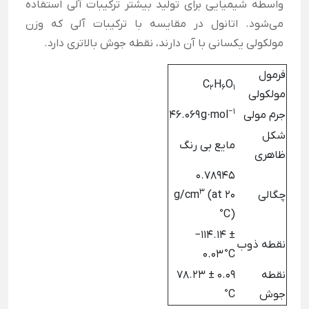
واسطه شیمیایی برای تولید بیشتر ترکیبات آلی استفاده
می‌شود. اتانول در مقایسه با ترکیبات آلی که وزن
مولکولی یکسانی با آن دارند، نقطه جوش بالاتری دارد.
فرمول
C
H
O
2
6
۱
مولکولی
−1
جرم مولی
g·mol
46.069
شکل
مایع بی رنگ
ظاهری
0.78945
3
چگالی
(at 20
g/cm
°C)
−114.14 ±
نقطه ذوب
0.03 °C
نقطه
78.23 ± 0.09
جوش
°C