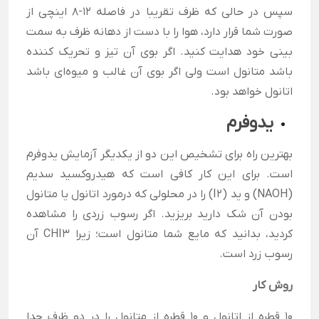
سپس در حالی که ظرف تقریبا در فاصله‌ ۱۲-۸ اینچی از
صورت شما قرار دارد، هوا را با دست از دهانه ظرف به سمت
بینی خود هدایت کنید. اگر بوی آن تیز و تحریک کننده
باشد متانول است ولی اگر بوی آن غالب و میوه‌ای باشد
اتانول خواهد بود.
یدوفرم
بهترین راه برای تشخیص این دو از یکدیگر آزمایش یدوفرم
است. برای این کار کافی است که هیدروکسید سدیم
(NAOH) و ید (I2) را در محلولی که درمورد اتانول یا متانول
بودن آن شک دارید بریزید. اگر رسوب زردی را مشاهده
کردید، بدانید که مایع شما متانول است؛ زیرا CHI3 آن
رسوب زرد است.
روش کار
10 قطره از اتانول و 10 قطره از متانول را در دو ظرف جدا