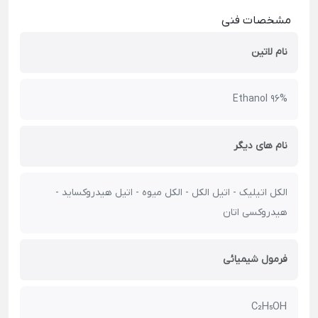
مشخصات فنی
نام لاتین
Ethanol 96%
نام های دیگر
الکل اتیلیک - اتیل الکل - الکل میوه - اتیل هیدروکساید -
هیدروکسی اتان
فرمول شیمیائی
C₂H₅OH