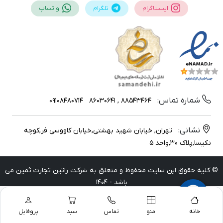
اینستاگرام
تلگرام
واتساپ
شماره تماس:
09108480714
88543464 , 86030641
نشانی:
تهران, خیابان شهید بهشتی,خیابان کاووسی فر,کوچه
نکیسا,پلاک 30,واحد 5
© کلیه حقوق این سایت محفوظ و متعلق به شرکت راتین تجارت ثمین می
باشد - 1404
خانه
منو
تماس
سبد
پروفایل