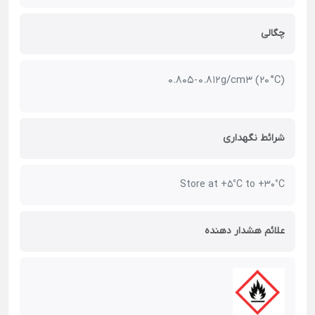
چگالی
0.805 - 0.812 g/cm3 (20 °C)
شرائط نگهداری
Store at +5°C to +30°C
علائم هشدار دهنده