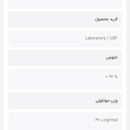
گرید محصول
Laboratory / USP
خلوص
> 96 %
وزن مولکولی
46.07 g/mol