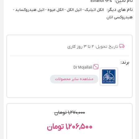
نام لاتین
:
Ethanol 96%
نام های دیگر
:
الکل اتیلیک - اتیل الکل - الکل میوه - اتیل هیدروکساید -
هیدروکسی اتان
تاریخ تحویل:
2 تا 3 روز کاری
برند:
Dr Mojallali
مشاهده سایر محصولات
1,270,000 تومان
1,206,500 تومان