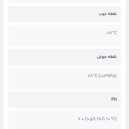
نقطه ذوب
-117 °C
نقطه جوش
78 °C (1013 hPa)
PH
7.0 (10 g/l, H₂O, 20 °C)