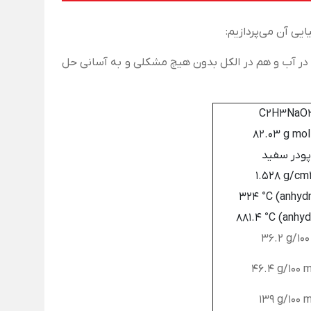
ایی آن می‌پردازیم:
 در آب و هم در الکل بدون هیچ مشکلی و به آسانی حل
C2H3NaO
82.03 g mol
پودر سفید
1.528 g/cm
324 °C (anhyd
881.4 °C (anhy
36.2 g/100
46.4 g/100 m
139 g/100 