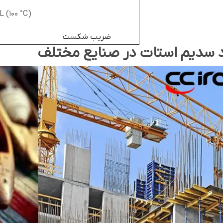
L (100 °C)
ضریب شکست
د سدیم استات در صنایع مختلف