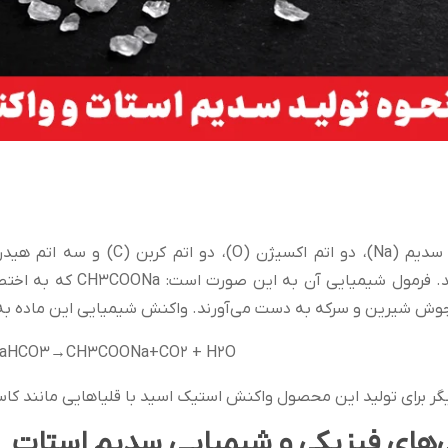
، دو اتم کربن (C) و سه اتم هیدروژن (H)،
وش شیرین و سرکه به دست می‌آورند. واکنش شیمیایی این ماده به
aHCO3→CH3COONa+CO2 + H2O
ر برای تولید این محصول واکنش استیک اسید با قلیاهایی مانند کا
‌های فیزیکی و شیمیایی سدیم استات