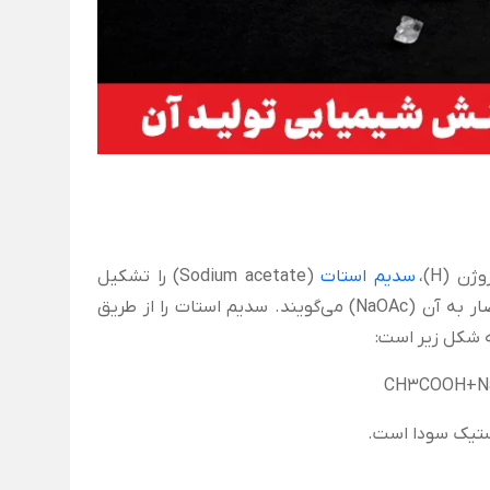
سدیم استات
(Sodium acetate) را تشکیل
می‌دهند. فرمول شیمیایی آن به این صورت است: CH3COONa که به اختصار به آن (NaOAc) می‌گویند. سدیم استات را از طریق
 شکل زیر است:
CH3COOH+N
ستیک سودا است.