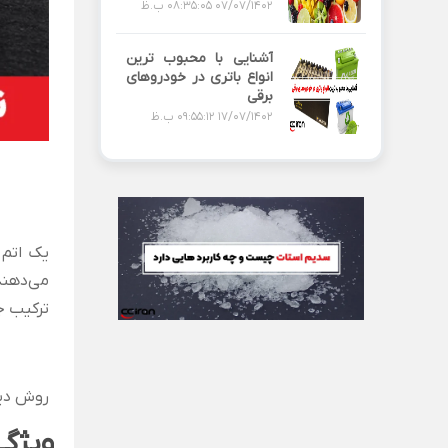
07/07/1402 08:35:05 ب.ظ
آشنایی با محبوب ترین
انواع باتری در خودروهای
برقی
17/07/1402 09:55:12 ب.ظ
یک اتم سدیم (Na)، دو اتم اکسیژن (O)
ترکیب ج
روش دیگ
ویژگی