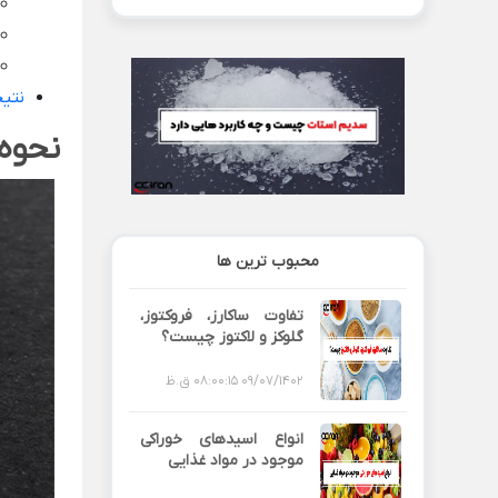
نتیج
نحوه 
محبوب ترین ها
تفاوت ساکارز، فروکتوز،
گلوکز و لاکتوز چیست؟
09/07/1402 08:00:15 ق.ظ
انواع اسیدهای خوراکی
موجود در مواد غذایی