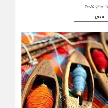
170.15 g/100 m
1.464