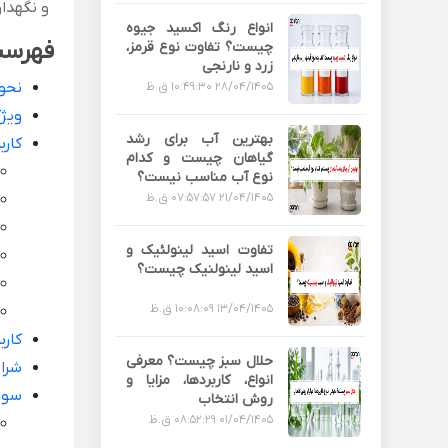
و نگهدا
انواع رنگ اکسید جیوه
فهرس
چیست؟ تفاوت نوع قرمز،
زرد و نارنجی
نحو
28/04/1405 10:49:30 ق.ظ
ویژ
بهترین آب برای رشد
کار
گیاهان چیست و کدام
نوع آب مناسب نیست؟
21/04/1405 07:57:57 ق.ظ
تفاوت اسید لینولئیک و
اسید لینولنیک چیست؟
13/04/1405 10:08:09 ق.ظ
کارب
حلال سبز چیست؟ معرفی
شرای
انواع، کاربردها، مزایا و
سوا
روش انتخاب
01/04/1405 08:52:29 ق.ظ