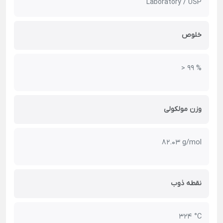
Laboratory / USP
خلوص
> 99 %
وزن مولکولی
82.03 g/mol
نقطه ذوب
324 °C