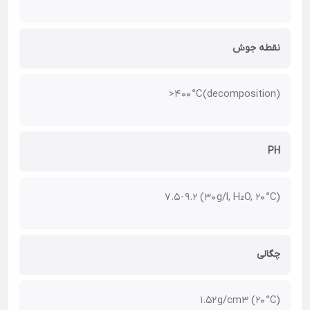
نقطه جوش
>400 °C (decomposition)
PH
7.5 - 9.2 (30 g/l, H₂O, 20 °C)
چگالی
1.52 g/cm3 (20 °C)