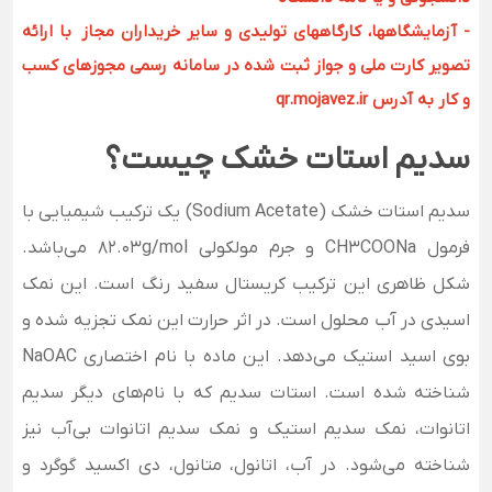
- آزمایشگاهها، کارگاههای تولیدی و سایر خریداران مجاز با ارائه
تصویر کارت ملی و جواز ثبت شده در سامانه رسمی مجوزهای کسب
و کار به آدرس qr.mojavez.ir
سدیم استات خشک چیست؟
سدیم استات خشک (Sodium Acetate) یک ترکیب شیمیایی با
فرمول CH3COONa و جرم مولکولی 82.03g/mol می‌باشد.
شکل ظاهری این ترکیب کریستال سفید رنگ است. این نمک
اسیدی در آب محلول است. در اثر حرارت این نمک تجزیه شده و
بوی اسید استیک می‌دهد.
این ماده با نام اختصاری NaOAC
شناخته شده است. استات سدیم که با نام‌های دیگر سدیم
اتانوات، نمک سدیم استیک و نمک سدیم اتانوات بی‌آب نیز
شناخته می‌شود. در آب، اتانول، متانول، دی اکسید گوگرد و