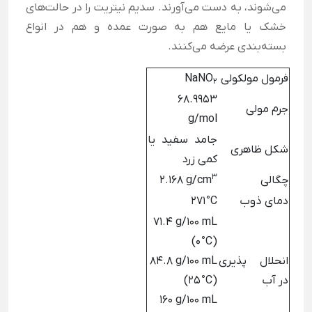
می‌شوند، به دست می‌آورند. سدیم نیتریت را در حالت‌های
خشک یا مایع هم به صورت عمده و هم در انواع
بسته‌بندی عرضه می‌کنند.
فرمول مولکولی
NaNO
2
68.9953
جرم مولی
g/mol
جامد سفید یا
شکل ظاهری
کمی زرد
3
چگالی
2.168 g/cm
دمای ذوب
271 °C
71.4 g/100 mL
(0 °C)
انحلال پذیری
84.8 g/100 mL
در آب
(25 °C)
160 g/100 mL