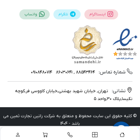
اینستاگرام
تلگرام
واتساپ
شماره تماس:
09108480714
88543464 , 86030641
نشانی:
تهران, خیابان شهید بهشتی,خیابان کاووسی فر,کوچه
نکیسا,پلاک 30,واحد 5
© کلیه حقوق این سایت محفوظ و متعلق به شرکت راتین تجارت ثمین می
باشد - 1404