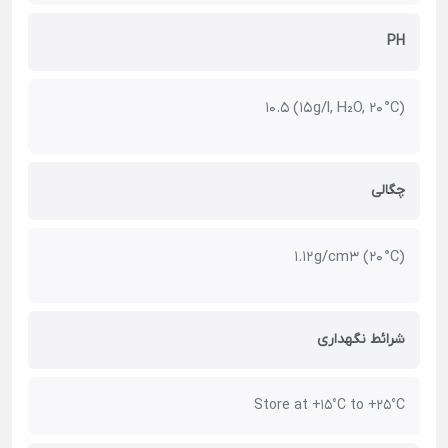
PH
10.5 (15 g/l, H₂O, 20 °C)
چگالی
1.12 g/cm3 (20 °C)
شرائط نگهداری
Store at +15°C to +25°C