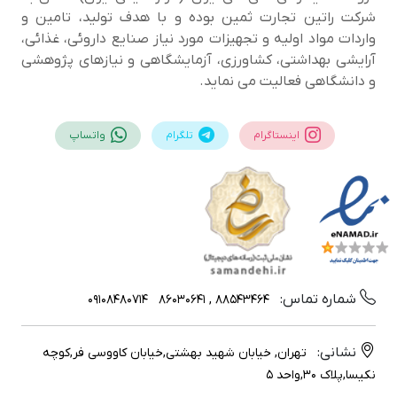
شرکت راتین تجارت ثمین بوده و با هدف تولید، تامین و
واردات مواد اولیه و تجهیزات مورد نیاز صنایع داروئی، غذائی،
آرایشی بهداشتی، کشاورزی، آزمایشگاهی و نیازهای پژوهشی
و دانشگاهی فعالیت می نماید.
اینستاگرام
تلگرام
واتساپ
شماره تماس:
09108480714
88543464 , 86030641
نشانی:
تهران, خیابان شهید بهشتی,خیابان کاووسی فر,کوچه
نکیسا,پلاک 30,واحد 5