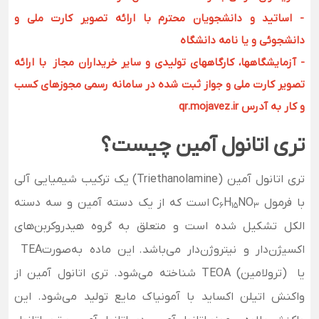
- اساتید و دانشجویان محترم با ارائه تصویر کارت ملی و
دانشجوئی و یا نامه دانشگاه
- آزمایشگاهها، کارگاههای تولیدی و سایر خریداران مجاز با ارائه
تصویر کارت ملی و جواز ثبت شده در سامانه رسمی مجوزهای کسب
و کار به آدرس qr.mojavez.ir
تری اتانول آمین چیست؟
تری اتانول آمین (Triethanolamine) یک ترکیب شیمیایی آلی
با فرمول
NO
H
C
است که از یک دسته آمین و سه دسته
6
15
3
الکل تشکیل شده است و متعلق به گروه هیدروکربن‌های
اکسیژن‌دار و نیتروژن‌دار می‌باشد.
این ماده به‌صورت
TEA
یا
TEOA (ترولامین)
شناخته می‌شود. تری اتانول آمین از
واکنش اتیلن اکساید با آمونیاک مایع تولید می‌شود. این