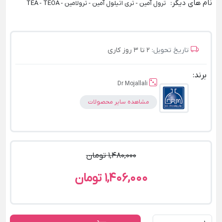
نام های دیگر
:
ترول آمین - تری اتیلول آمین - ترولامین - TEA - TEOA
تاریخ تحویل:
2 تا 3 روز کاری
برند:
Dr Mojallali
مشاهده سایر محصولات
1,480,000 تومان
1,406,000 تومان