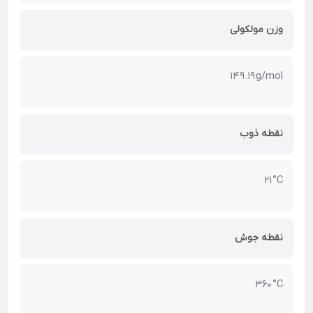
وزن مولکولی
149.19 g/mol
نقطه ذوب
21 °C
نقطه جوش
360 °C