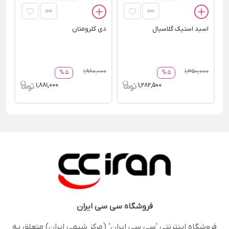
اسید استیک گلاسیال
دی کلرومتان
1,980,000
1,350,000
5 %
5 %
1,881,000
1,282,500
فروشگاه
سی سی ایران
فروشگاه اینترنتی 'سی سی ایران' (مرکز شیمی ایران) متعلق به