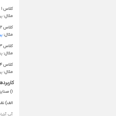
کلاس ۱ (کم‌خطر)
مثال
:
پرا
کلاس ۲ (متوسط)
مثال
:
پر
کلاس ۳ (قوی)
مثال
:
پت
کلاس ۴ (بسیار خطرناک)
مثال
:
پر
کاربرده
1) صنایع تصفیه آب و فاضلاب:
الف) نق
آب آشام