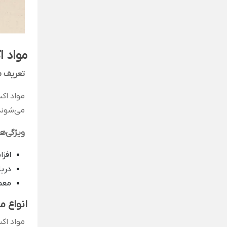
مواد 
تعریف م
می‌شوند
ویژگی‌ه
افز
دریا
معمو
انواع م
مواد اک