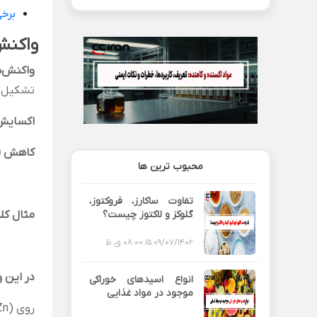
برخی
واکنش
واکنش‌
تشکیل ش
اکسایش
کاهش
tion):
محبوب ترین ها
تفاوت ساکارز، فروکتوز،
گلوکز و لاکتوز چیست؟
مثال کل
09/07/1402 08:00:15 ق.ظ
در این 
انواع اسیدهای خوراکی
موجود در مواد غذایی
روی (Zn) اکسایش یافته و به ⁺Zn² تبدیل شده است.