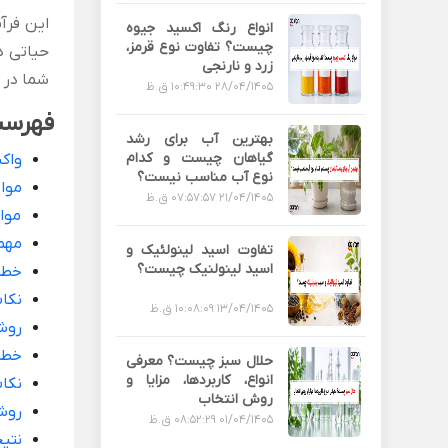
این فرآ
انواع رنگ اکسید جیوه
چیست؟ تفاوت نوع قرمز،
حیاتی دا
زرد و نارنجی
شما در آ
28/04/1405 10:49:30 ق.ظ
فهرست
بهترین آب برای رشد
گیاهان چیست و کدام
واک
نوع آب مناسب نیست؟
موا
21/04/1405 07:57:57 ق.ظ
موا
مهم‌
تفاوت اسید لینولئیک و
اسید لینولنیک چیست؟
خطر
نکات
13/04/1405 10:08:09 ق.ظ
روش
خطر
حلال سبز چیست؟ معرفی
انواع، کاربردها، مزایا و
نکات
روش انتخاب
روش
01/04/1405 08:52:29 ق.ظ
نتیج