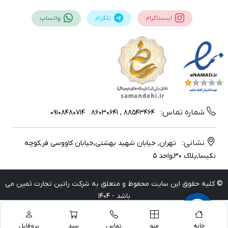
اینستاگرام
تلگرام
واتساپ
شماره تماس:
09108480714
88543464 , 86030641
نشانی:
تهران, خیابان شهید بهشتی,خیابان کاووسی فر,کوچه
نکیسا,پلاک 30,واحد 5
© کلیه حقوق این سایت محفوظ و متعلق به شرکت راتین تجارت ثمین می
باشد - 1404
خانه
منو
تماس
سبد
پروفایل