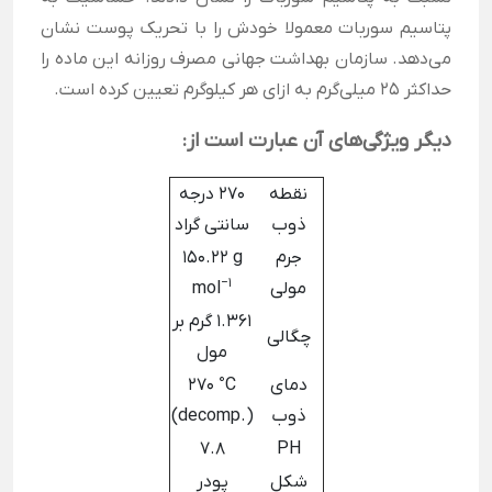
پتاسیم سوربات معمولا خودش را با تحریک پوست نشان
می‌دهد. سازمان بهداشت جهانی مصرف روزانه این ماده را
حداکثر 25 میلی‌گرم به ازای هر کیلوگرم تعیین کرده است.
دیگر ویژگی‌های آن عبارت است از:
نقطه
270 درجه
ذوب
سانتی گراد
جرم
150.22 g
−1
مولی
mol
1.361 گرم بر
چگالی
مول
دمای
270 °C
ذوب
(decomp.)
7.8
PH
شکل
پودر