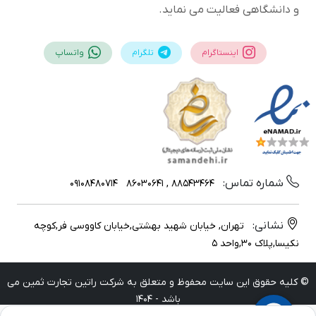
و دانشگاهی فعالیت می نماید.
اینستاگرام
تلگرام
واتساپ
شماره تماس:
09108480714
88543464 , 86030641
نشانی:
تهران, خیابان شهید بهشتی,خیابان کاووسی فر,کوچه
نکیسا,پلاک 30,واحد 5
© کلیه حقوق این سایت محفوظ و متعلق به شرکت راتین تجارت ثمین می
باشد - 1404