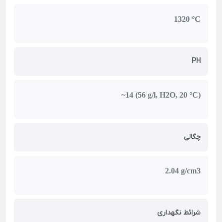
1320 °C
PH
~14 (56 g/l, H2O, 20 °C)
چگالی
2.04 g/cm3
شرائط نگهداری