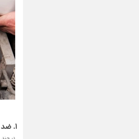
1. ضد یخ
در چند 