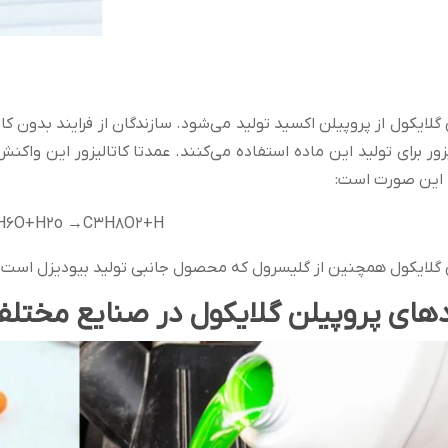
لیزور برای تولید این ماده استفاده می‌کنند. عمدتا کاتالیزور این
 این صورت است:
H6O+H2o →C3H8O2+H
 گلایکول همچنین از گلیسرول که محصول جانبی تولید بیودیزل است،
دهای پروپیلن گلایکول در صنایع مختل