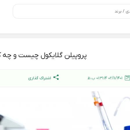
پروپیلن گلایکول چیست و چه کا
اشتراک گذاری
02/11/1401 01:31:14 ب.ظ