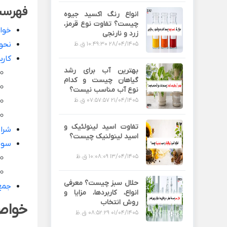
فهرس
انواع رنگ اکسید جیوه
چیست؟ تفاوت نوع قرمز،
خوا
زرد و نارنجی
نحوه
28/04/1405 10:49:30 ق.ظ
کارب
بهترین آب برای رشد
گیاهان چیست و کدام
نوع آب مناسب نیست؟
21/04/1405 07:57:57 ق.ظ
تفاوت اسید لینولئیک و
شرای
اسید لینولنیک چیست؟
سوا
13/04/1405 10:08:09 ق.ظ
حلال سبز چیست؟ معرفی
جمع
انواع، کاربردها، مزایا و
روش انتخاب
خواص
01/04/1405 08:52:29 ق.ظ