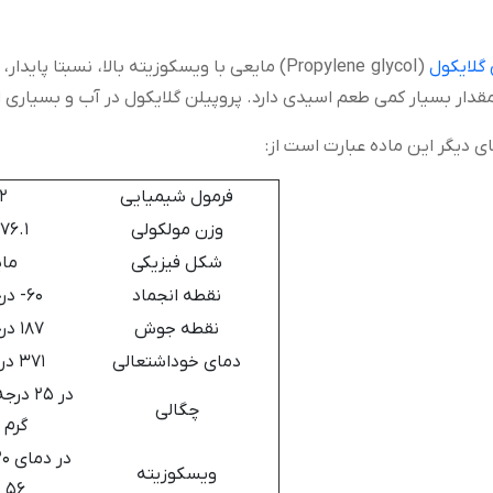
 گلایکول
(Propylene glycol) مایعی با ویسکوزیته بالا، نس
مقدار بسیار کمی طعم اسیدی دارد. پروپیلن گلایکول در آب و بسیاری ا
ی دیگر این ماده عبارت است از:
فرمول شیمیایی
2
وزن مولکولی
76.1 گرم بر مول
شکل فیزیکی
مای
نقطه انجماد
60- درجه سانتی‌گراد
نقطه جوش
187 درجه سانتی‌گراد
دمای خود‌اشتعالی
371 درجه سانتی‌گراد
چگالی
گرم ب
ویسکوزیته
56 سانتی‌پویز