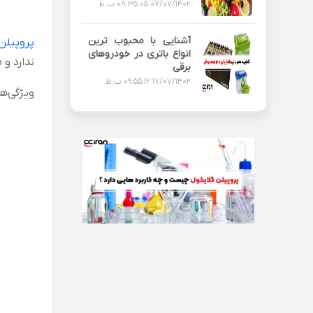
07/07/1402 08:35:05 ب.ظ
آشنایی با محبوب ترین
پروپیلن
انواع باتری در خودروهای
ندارد و 
برقی
17/07/1402 09:55:12 ب.ظ
ویژگی‌ها