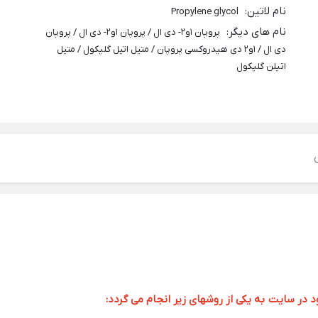
نام لاتین
:
Propylene glycol
نام های دیگر
:
پروپان 1و2- دی ال / پروپان 1و2- دی ال / پروپان
دی ال / 1و2 دی هیدروکسی پروپان / متیل اتیل گلیکول / متیل
اتیلن گلیکول
ر سایت به یکی از روشهای زیر انجام می گردد: