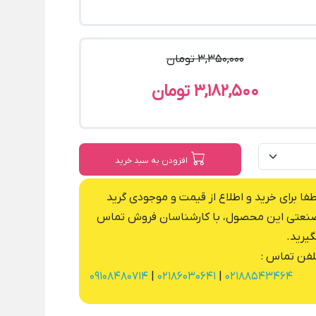
3,350,000 تومان
3,182,500 تومان
افزودن به سبد خرید
طفا برای خرید و اطلاع از قیمت و موجودی گرید
نعتی این محصول، با کارشناسان فروش تماس
گیرید.
لفن تماس :
09108480714
|
02186030641
|
02188543464