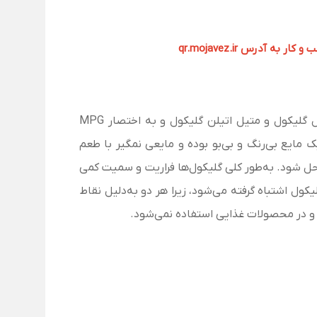
آدرس qr.mojavez.ir
پروپیلن گلیکول (Propylene glycol) به نام‌های پروپان 1و2- دی‌ال، پروپان دی‌ال، 1و2 دی‌هیدروکسی پروپان، متیل اتیل گلیکول و متیل اتیلن گلیکول و به اختصار MPG
مایع بی‌رنگ و بی‌بو بوده و مایعی نم­گیر با طعم
حل شود. به‌طور کلی گلیکول‌ها فراریت و سمیت کمی
کول اشتباه گرفته می‌شود، زیرا هر دو به‌دلیل نقاط
 و در محصولات غذایی استفاده نمی‌شود.