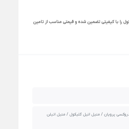
ول را با کیفیتی تضمین شده و قیمتی مناسب از تامین
ال / پروپان 1و2- دی ال / پروپان دی ال / 1و2 دی هیدروکسی پروپان / متیل اتیل گلیکول / متیل اتیلن