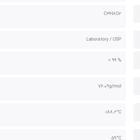
C3H8O2
Laboratory / USP
> 99 %
76.09 g/mol
-188.2 °C
59 °C