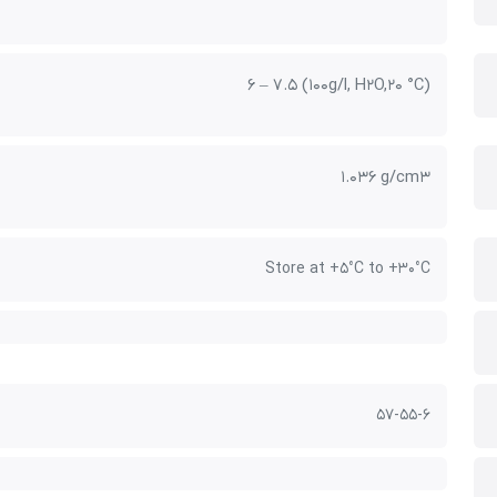
6 – 7.5 (100g/l, H2O,20 °C)
1.036 g/cm3
Store at +5°C to +30°C
57-55-6