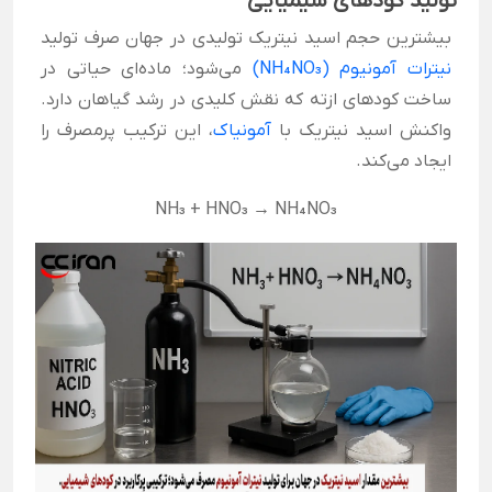
تولید کودهای شیمیایی
بیشترین حجم اسید نیتریک تولیدی در جهان صرف تولید
نیترات آمونیوم (NH₄NO₃)
می‌شود؛ ماده‌ای حیاتی در
ساخت کودهای ازته که نقش کلیدی در رشد گیاهان دارد.
واکنش اسید نیتریک با
آمونیاک
، این ترکیب پرمصرف را
ایجاد می‌کند.
NH₃​ + HNO₃​ → NH₄​NO₃​