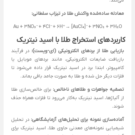
می‌کند.
معادله ساده‌شده واکنش طلا در تیزاب سلطانی:
A
u
+
3
N
O₃
⁻
+ 4
C
l⁻
+
6
H⁺
→
[
A
u
C
l
₄
]⁻
+
3
N
O₂
​
+
3
H₂
O
کاربردهای استخراج طلا با اسید نیتریک
بازیابی طلا از بردهای الکترونیکی (ای-ویست):
در فرآیند
بازیافت ضایعات الکترونیکی، مانند بردهای موبایل یا
کامپیوتر، ابتدا برد در اسید نیتریک قرار داده می‌شود تا
فلزات دیگر حل شده و طلا به صورت جامد باقی بماند.
تصفیه جواهرات و طلاهای ناخالص:
برای خالص‌سازی طلا
از آلیاژها، اسید نیتریک به‌کار می‌رود تا فلزات همراه حذف
شوند.
آماده‌سازی نمونه برای تحلیل‌های آزمایشگاهی:
در تحلیل
شیمیایی نمونه‌های معدنی حاوی طلا، اسید نیتریک برای