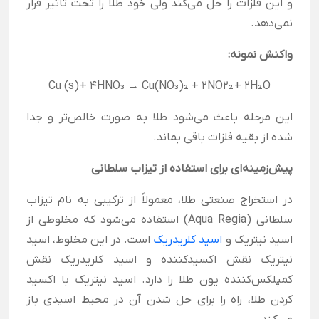
و این فلزات را حل می‌کند ولی خود طلا را تحت تأثیر قرار
نمی‌دهد.
واکنش نمونه:
Cu (s)
+
4
H
N
O₃
​
→
C
u
(
N
O₃
)
₂
+
2
N
O
2₂
+
2
H
₂
O
این مرحله باعث می‌شود طلا به صورت خالص‌تر و جدا
شده از بقیه فلزات باقی بماند.
پیش‌زمینه‌ای برای استفاده از تیزاب سلطانی
در استخراج صنعتی طلا، معمولاً از ترکیبی به نام تیزاب
سلطانی (Aqua Regia) استفاده می‌شود که مخلوطی از
اسید نیتریک و
اسید کلریدریک
است. در این مخلوط، اسید
نیتریک نقش اکسیدکننده و اسید کلریدریک نقش
کمپلکس‌کننده یون طلا را دارد. اسید نیتریک با اکسید
کردن طلا، راه را برای حل شدن آن در محیط اسیدی باز