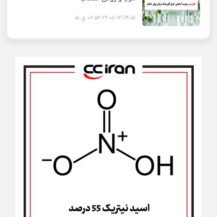
01/04/1405 08:52:29 ق.ظ