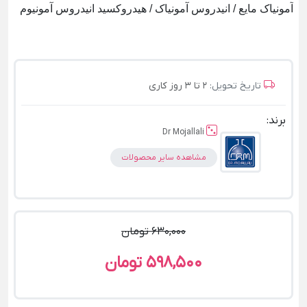
آمونیاک مایع / انیدروس آمونیاک / هیدروکسید انیدروس آمونیوم
تاریخ تحویل:
2 تا 3 روز کاری
برند:
Dr Mojallali
مشاهده سایر محصولات
630,000 تومان
598,500 تومان