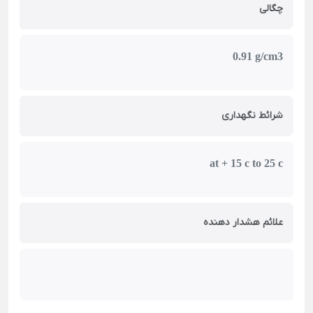
چگالی
0.91 g/cm3
شرائط نگهداری
at + 15 c to 25 c
علائم هشدار دهنده