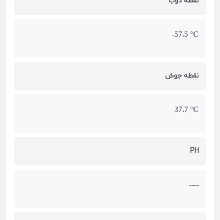
نقطه ذوب
-57.5 °C
نقطه جوش
37.7 °C
PH
----