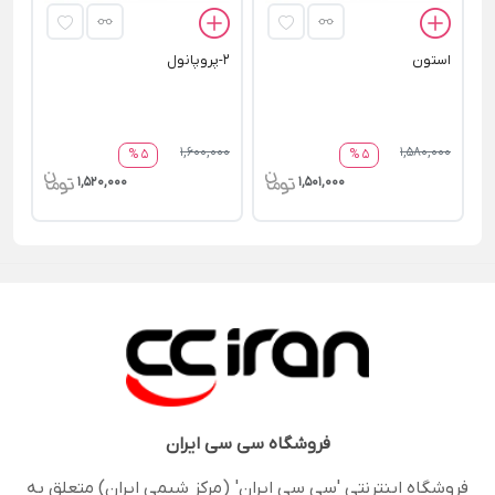
استون
2-پروپانول
1,600,000
1,580,000
5 %
5 %
1,520,000
1,501,000
فروشگاه
سی سی ایران
فروشگاه اینترنتی 'سی سی ایران' (مرکز شیمی ایران) متعلق به