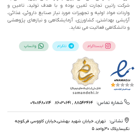
شرکت راتین تجارت ثمین بوده و با هدف تولید، تامین و
واردات مواد اولیه و تجهیزات مورد نیاز صنایع داروئی، غذائی،
آرایشی بهداشتی، کشاورزی، آزمایشگاهی و نیازهای پژوهشی
و دانشگاهی فعالیت می نماید.
اینستاگرام
تلگرام
واتساپ
شماره تماس:
09108480714
88543464 , 86030641
نشانی:
تهران, خیابان شهید بهشتی,خیابان کاووسی فر,کوچه
نکیسا,پلاک 30,واحد 5