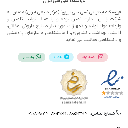
فروشگاه
سی سی ایران
فروشگاه اینترنتی 'سی سی ایران' (مرکز شیمی ایران) متعلق به
شرکت راتین تجارت ثمین بوده و با هدف تولید، تامین و
واردات مواد اولیه و تجهیزات مورد نیاز صنایع داروئی، غذائی،
آرایشی بهداشتی، کشاورزی، آزمایشگاهی و نیازهای پژوهشی
و دانشگاهی فعالیت می نماید.
اینستاگرام
تلگرام
واتساپ
شماره تماس:
09108480714
88543464 , 86030641