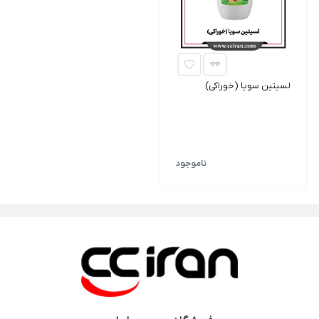
لسیتین سویا (خوراکی)
ناموجود