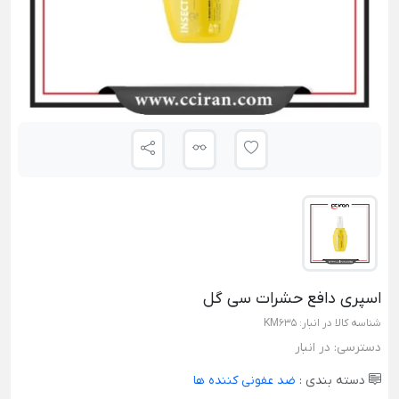
اسپری دافع حشرات سی گل
شناسه کالا در انبار:
KM635
دسترسی:
در انبار
دسته بندی :
ضد عفونی کننده ها