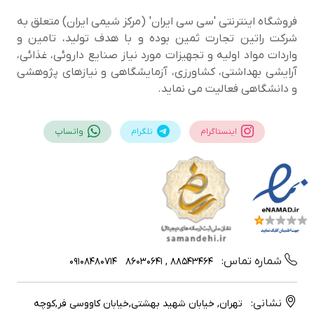
فروشگاه اینترنتی 'سی سی ایران' (مرکز شیمی ایران) متعلق به
شرکت راتین تجارت ثمین بوده و با هدف تولید، تامین و
واردات مواد اولیه و تجهیزات مورد نیاز صنایع داروئی، غذائی،
آرایشی بهداشتی، کشاورزی، آزمایشگاهی و نیازهای پژوهشی
و دانشگاهی فعالیت می نماید.
اینستاگرام
تلگرام
واتساپ
شماره تماس:
09108480714
88543464 , 86030641
نشانی:
تهران, خیابان شهید بهشتی,خیابان کاووسی فر,کوچه