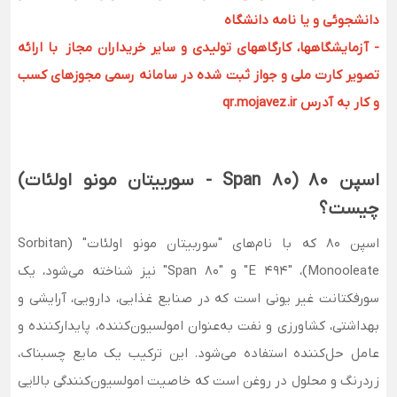
دانشجوئی و یا نامه دانشگاه
- آزمایشگاهها، کارگاههای تولیدی و سایر خریداران مجاز با ارائه
تصویر کارت ملی و جواز ثبت شده در سامانه رسمی مجوزهای کسب
و کار به آدرس qr.mojavez.ir
اسپن 80 (Span 80 - سوربیتان مونو اولئات)
چیست؟
اسپن 80 که با نام‌های "سوربیتان مونو اولئات" (Sorbitan
Monooleate)، "E 494" و "Span 80" نیز شناخته می‌شود، یک
سورفکتانت غیر یونی است که در صنایع غذایی، دارویی، آرایشی و
بهداشتی، کشاورزی و نفت به‌عنوان امولسیون‌کننده، پایدارکننده و
عامل حل‌کننده استفاده می‌شود. این ترکیب یک مایع چسبناک،
زردرنگ و محلول در روغن است که خاصیت امولسیون‌کنندگی بالایی