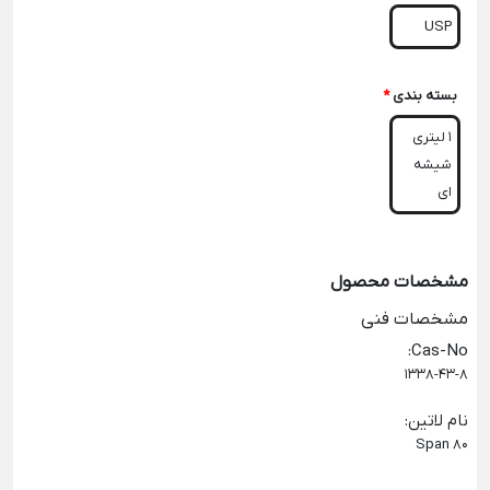
USP
بسته بندی
*
1 لیتری
شیشه
ای
مشخصات محصول
مشخصات فنی
:
Cas-No
1338-43-8
نام لاتین
:
Span 80