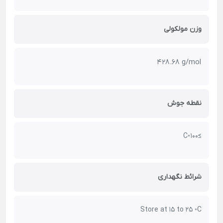
وزن مولکولی
428.68 g/mol
نقطه جوش
≥100 ◦C
شرائط نگهداری
Store at 15 to 25 ◦C