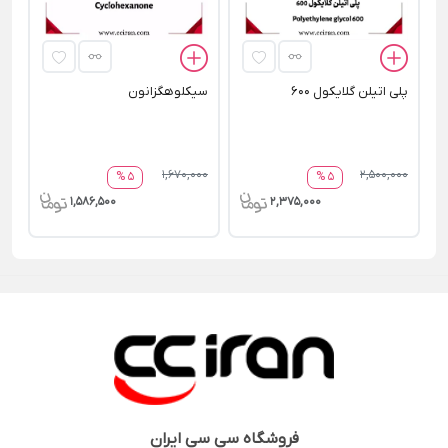
پلی اتیلن گلایکول 600
سیکلوهگزانون
1,670,000
2,500,000
5 %
5 %
1,586,500
2,375,000
فروشگاه
سی سی ایران