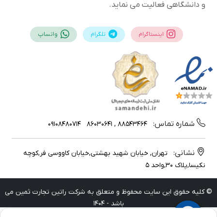
و دانشگاهی فعالیت می نماید.
اینستاگرام
تلگرام
واتساپ
شماره تماس:
09108480714
88543464 , 86030641
نشانی:
تهران, خیابان شهید بهشتی,خیابان کاووسی فر,کوچه
نکیسا,پلاک 30,واحد 5
© کلیه حقوق این سایت محفوظ و متعلق به شرکت راتین تجارت ثمین می
باشد - 1404