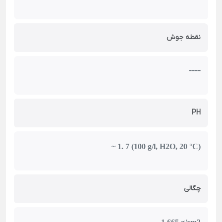
نقطه جوش
----
PH
~ 1. 7 (100 g/l, H2O, 20 °C)
چگالی