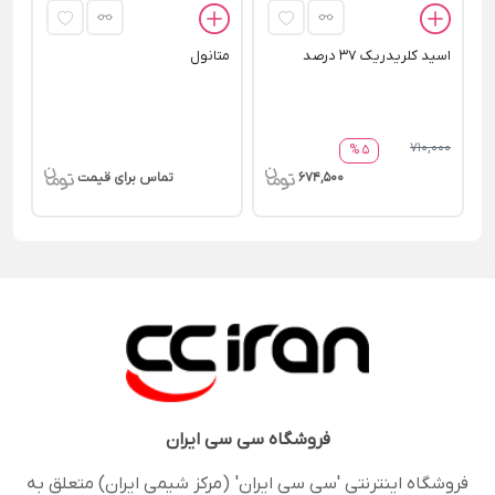
اﺳﯿﺪ کلریدریک 37 درصد
متانول
710,000
5 %
674,500
تماس برای قیمت
فروشگاه
سی سی ایران
فروشگاه اینترنتی 'سی سی ایران' (مرکز شیمی ایران) متعلق به