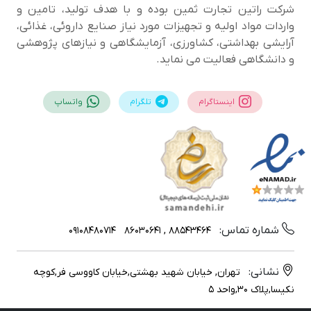
شرکت راتین تجارت ثمین بوده و با هدف تولید، تامین و
واردات مواد اولیه و تجهیزات مورد نیاز صنایع داروئی، غذائی،
آرایشی بهداشتی، کشاورزی، آزمایشگاهی و نیازهای پژوهشی
و دانشگاهی فعالیت می نماید.
اینستاگرام
تلگرام
واتساپ
شماره تماس:
09108480714
88543464 , 86030641
نشانی:
تهران, خیابان شهید بهشتی,خیابان کاووسی فر,کوچه
نکیسا,پلاک 30,واحد 5