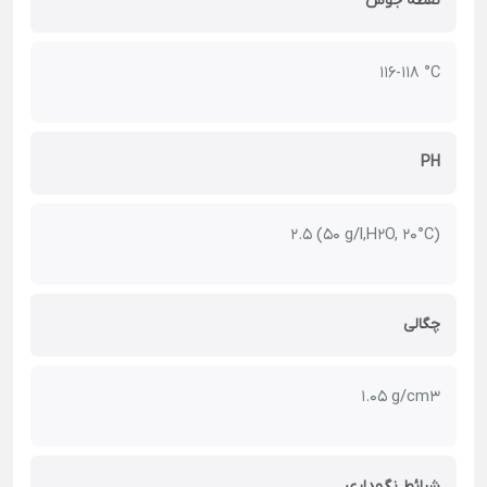
نقطه جوش
116-118 °C
PH
2.5 (50 g/l,H2O, 20°C)
چگالی
1.05 g/cm3
شرائط نگهداری