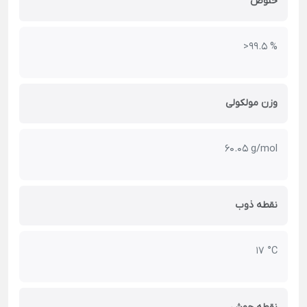
خلوص
% 99.5<
وزن مولکولی
60.05 g/mol
نقطه ذوب
17 °C