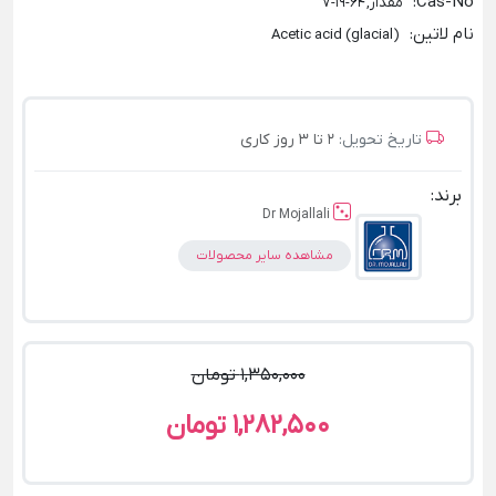
:
Cas-No
مقدار, 64-19-7
نام لاتین
:
(Acetic acid (glacial
تاریخ تحویل:
2 تا 3 روز کاری
برند:
Dr Mojallali
مشاهده سایر محصولات
1,350,000 تومان
1,282,500 تومان