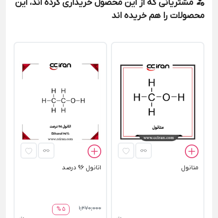
مشتریانی که از این محصول خریداری کرده اند، این
محصولات را هم خریده اند
اس
00
متانول
اتانول 96 درصد
1,270,000
5 %