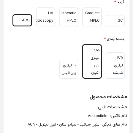
گرید
*
UV
Isocratic
Gradient
ACS
Spectroscopy
HPLC
HPLC
GC
بسته بندی
*
2/5
لیتری
2/5
پلی
لیتری
20 لیتری
اتیلن
شیشه
پلی اتیلن
مشخصات محصول
مشخصات فنی
نام لاتین
:
Acetonitrile
نام های دیگر
:
متیل سیانید - سیانو متان - اتیل نیتریل - ACN