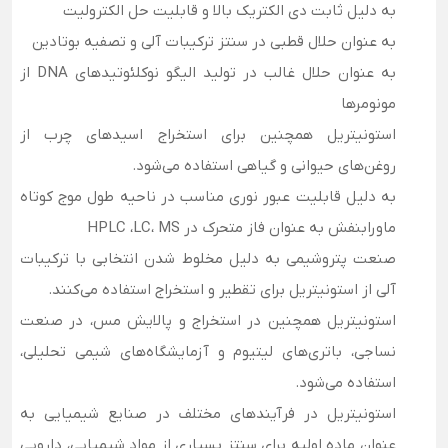
به دلیل ثابت دی الکتریک بالا و قابلیت حل الکترولیت
به عنوان حلال قطبی در سنتز ترکیبات آلی و تصفیه بوتادین
به عنوان حلال غالب در تولید الیگو نوکلئوتیدهای DNA از
مونومرها
استونیتریل همچنین برای استخراج اسیدهای چرب از
روغن‌های حیوانی و گیاهی استفاده می‌شود.
به دلیل قابلیت عبور نوری مناسب در ناحیه طول موج کوتاه
ماورابنفش به عنوان فاز متحرک در HPLC ،LC، MS
صنعت پتروشیمی به دلیل مخلوط شدن انتخابی با ترکیبات
آلی از استونیتریل برای تقطیر و استخراج استفاده می‌کنند.
استونیتریل همچنین در استخراج و پالایش مس، در صنعت
نساجی، باتری‌های لیتیوم و آزمایشگاه‌های شیمی تحلیلی،
استفاده می‌شود.
استونیتریل در فرآیندهای مختلف در صنایع شیمیایی به
عنوان ماده اولیه برای سنتز بسیاری از مواد شیمیایی، دارویی