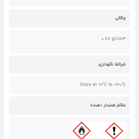
چگالی
0.78 g/cm3
شرائط نگهداری
Store at +2°C to +30°C
علائم هشدار دهنده