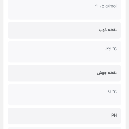
41.05 g/mol
نقطه ذوب
-46 °C
نقطه جوش
81 °C
PH