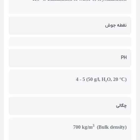
نقطه جوش
PH
4 - 5 (50 g/l, H₂O, 20 °C)
چگالی
3
700 kg/m
(Bulk density)