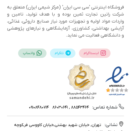
فروشگاه اینترنتی 'سی سی ایران' (مرکز شیمی ایران) متعلق به
شرکت راتین تجارت ثمین بوده و با هدف تولید، تامین و
واردات مواد اولیه و تجهیزات مورد نیاز صنایع داروئی، غذائی،
آرایشی بهداشتی، کشاورزی، آزمایشگاهی و نیازهای پژوهشی
و دانشگاهی فعالیت می نماید.
اینستاگرام
تلگرام
واتساپ
شماره تماس:
09108480714
88543464 , 86030641
نشانی:
تهران, خیابان شهید بهشتی,خیابان کاووسی فر,کوچه