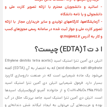
- اساتید و دانشجویان محترم با ارائه تصویر کارت ملی و
دانشجوئی و یا نامه دانشگاه
- آزمایشگاهها، کارگاههای تولیدی و سایر خریداران مجاز با ارائه
تصویر کارت ملی و جواز ثبت شده در سامانه رسمی مجوزهای کسب
و کار به آدرس qr.mojavez.ir
ا د ت آ (EDTA) چیست؟
اتیلن دی آمین تترا استیک اسید (Ethylene dinitrilo tetra acetic
acid disodium salt dihydrate) که به اختصار به آن (EDTA) گفته
می‌شود یک ماده شیمیایی است که در صنعت داروسازی کاربرد
بسیار دارد. فرمول شیمیایی اتیلن دی آمین تترا استیک اسید
C₁₀H₁₄N₂O₈.2Na.2H₂O و از خانواده آمینو کربوکسیلیک اسیدها
است. اتیلن دی آمین تترا استیک اسید جامد بی‌رنگ حلال در آب
بوده و مزیت‌های آن می‌توان به ایجاد لیگاند شش دندانه‌ای و