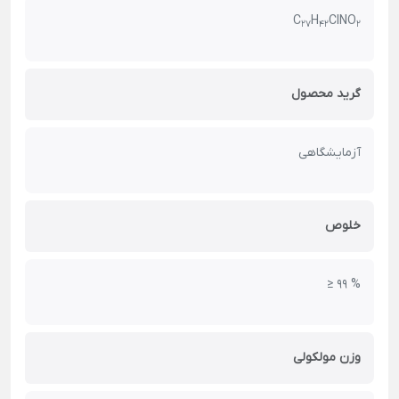
C
H
ClNO
27
42
2
گرید محصول
آزمایشگاهی
خلوص
≥ 99 %
وزن مولکولی