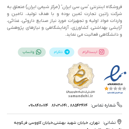
فروشگاه اینترنتی 'سی سی ایران' (مرکز شیمی ایران) متعلق به
شرکت راتین تجارت ثمین بوده و با هدف تولید، تامین و
واردات مواد اولیه و تجهیزات مورد نیاز صنایع داروئی، غذائی،
آرایشی بهداشتی، کشاورزی، آزمایشگاهی و نیازهای پژوهشی
و دانشگاهی فعالیت می نماید.
اینستاگرام
تلگرام
واتساپ
شماره تماس:
09108480714
88543464 , 86030641
نشانی:
تهران, خیابان شهید بهشتی,خیابان کاووسی فر,کوچه