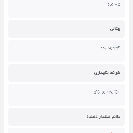
5 – 6.5
چگالی
3
440 Kg/m
شرائط نگهداری
+15°C to +25°C
علائم هشدار دهنده