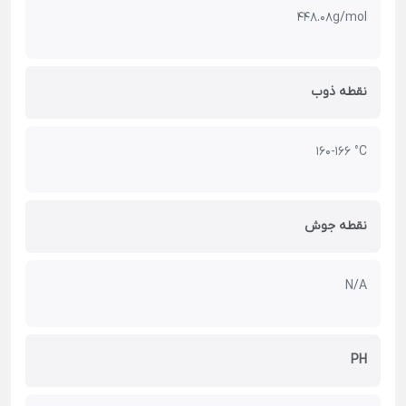
448.08g/mol
نقطه ذوب
160-166 °C
نقطه جوش
N/A
PH