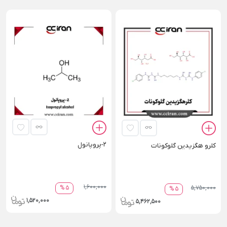
2-پروپانول
کلرو هگزیدین گلوکونات
1,600,000
5,750,000
5 %
5 %
1,520,000
5,462,500