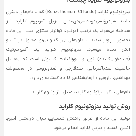
بنزوتونیوم کلراید چیست؟
بنزوتونیوم کلراید (Benzethonium Chloride) که با نام‌های دیگری
مانند هیدروکسی‌دودهسی‌دی‌متیل بنزیل آمونیوم کلراید نیز
شناخته می‌شود، یک ترکیب آمونیوم کواترنر سنتزی است. این ماده
به‌صورت پودر سفید یا بلورهای بی‌رنگ و بی‌بو، محلول در آب و
الکل دیده می‌شود. بنزوتونیوم کلراید یک آنتی‌سپتیک
(ضدعفونی‌کننده) قوی و سورفکتانت کاتیونی است که به‌دلیل
خاصیت ضدباکتریایی، ضدقارچی و ضدویروسی در محصولات
بهداشتی، دارویی و آزمایشگاهی کاربرد گسترده‌ای دارد.
نام‌های دیگر: بنزتونیوم کلراید، متیل بنزتونیوم کلراید
روش تولید بنزوتونیوم کلراید
تولید این ماده از طریق واکنش شیمیایی میان دی‌متیل آمین،
اتیلن اکسید و بنزیل کلراید انجام می‌شود.