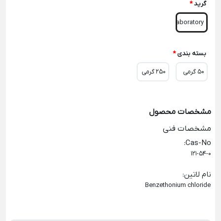
گرید
*
Laboratory
بسته بندی
*
50 گرمی
250 گرمی
مشخصات محصول
مشخصات فنی
:
Cas-No
121-54-0
نام لاتین
:
Benzethonium chloride