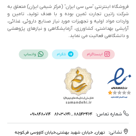
فروشگاه اینترنتی 'سی سی ایران' (مرکز شیمی ایران) متعلق به
شرکت راتین تجارت ثمین بوده و با هدف تولید، تامین و
واردات مواد اولیه و تجهیزات مورد نیاز صنایع داروئی، غذائی،
آرایشی بهداشتی، کشاورزی، آزمایشگاهی و نیازهای پژوهشی
و دانشگاهی فعالیت می نماید.
اینستاگرام
تلگرام
واتساپ
شماره تماس:
09108480714
88543464 , 86030641
نشانی:
تهران, خیابان شهید بهشتی,خیابان کاووسی فر,کوچه