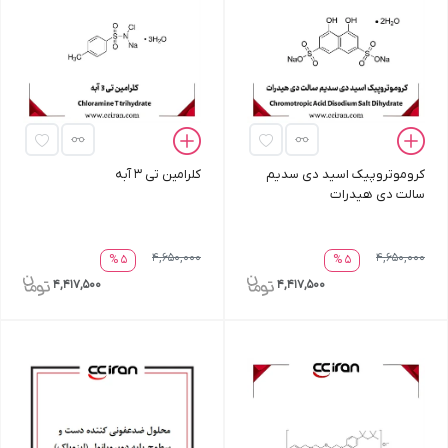
کروموتروپیک اسید دی سدیم
کلرامین تی 3 آبه
سالت دی هیدرات
4,650,000
4,650,000
5 %
5 %
4,417,500
4,417,500