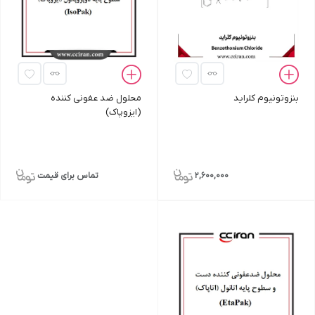
بنزوتونیوم کلراید
محلول ضد عفونی کننده
(ایزوپاک)
2,600,000
تماس برای قیمت