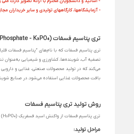
- اساتید و دانشجویان محترم با ارائه تصویر کارت ملی 
- آزمایشگاهها، کارگاههای تولیدی و سایر خریداران مجاز با
تری پتاسیم فسفات (Tripotassium Phosphate - K₃PO₄) چیست؟
بافت محصولات غذایی استفاده می‌شود. در صنایع شوینده،
روش تولید تری پتاسیم فسفات
تری پتاسیم فسفات از واکنش اسید فسفریک (H₃PO₄) با پتاسیم هیدروکسید (KOH) تولید می‌شود.
مراحل تولید: