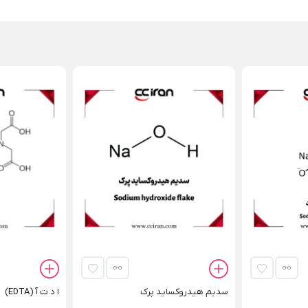
سدیم هیدروکساید پرک
ا د ت آ (EDTA)