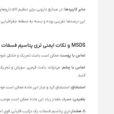
سایر کاربردها:
در صنایع دارویی برای تنظیم pH داروهای مایع و تزریقی. در صنایع شیمیایی به‌عنوان ماده اولیه در تولید برخی ترکیبات خاص.
این درصدها تقریبی بوده و بسته به منطقه جغرافیایی 
MSDS و نکات ایمنی تری پتاسیم فسفات
تماس با پوست:
ممکن است باعث تحریک و خشکی شود. مح
تماس با چشم:
کنید.
استنشاق:
استنشاق گرد و غبار این ماده ممکن است موج
بلعیدن:
مصرف مقدار زیاد این ماده ممکن است موجب تح
⚠ هشدار:
تری پتاسیم فسفات یک ترکیب قلیایی قوی اس