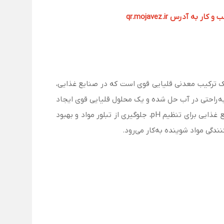
آدرس qr.mojavez.ir
یی”، “Tripotassium Orthophosphate” و “K₃PO₄” نیز شناخته می‌شود، یک ترکیب معدنی قلیایی قوی است که در صنایع غذایی،
کننده استفاده می‌شود. این ماده به‌راحتی در آب حل شده و یک محلول قلیایی قوی ایجاد
می‌کند که در تولید محصولات صنعتی، غذایی و دارویی کاربرد دارد. تری پتاسیم فسفات به‌عنوان افزودنی غذایی (E340) در صنایع غذایی برای تنظیم pH، جلوگیری از تبلور مواد و بهبود
دگی مواد شوینده به‌کار می‌رود.