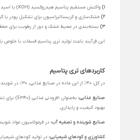
1)
واکنش مستقیم پتاسیم هیدروکسید (KOH) با اسید فسفریک (H₃PO₄) برای تولید تری پتاسیم فسفات.
2)
خشک‌سازی و کریستالیزاسیون برای تشکیل پودر یا گرا
3)
بسته‌بندی در محیط خشک و دور از رطوبت برای حفظ 
این فرآیند باعث تولید تری پتاسیم فسفات با خلوص بال
کاربردهای تری پتاسیم
در کل، 40٪ از این ماده در صنایع غذایی، 30٪ در شوینده‌ها و تصفیه آب، 20٪ در کشاورزی و 10٪ در سایر کاربردها استفاده می‌شود.
صنایع غذایی:
بهبود کیفیت و پایداری.
صنایع شوینده و تصفیه آب:
در فرمولاسیون مواد شویند
کشاورزی و کودهای شیمیایی:
در تولید کودهای شیمیایی برای تأمین فسف