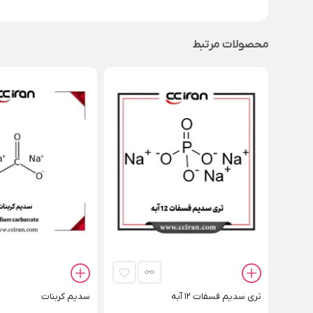
محصولات مرتبط
تری سدیم فسفات 12 آبه
سدیم کربنات