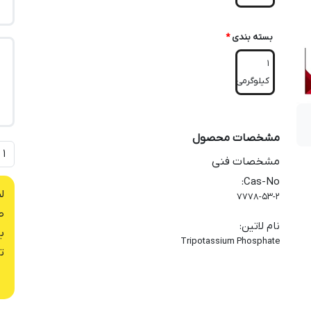
بسته بندی
*
1
کیلوگرمی
مشخصات محصول
مشخصات فنی
:
Cas-No
ل
7778-53-2
ص
نام لاتین
:
ب
Tripotassium Phosphate
ت