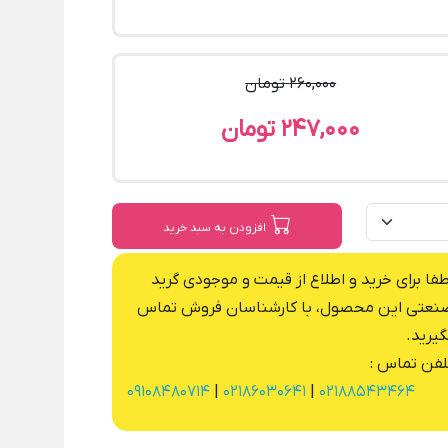
260,000 تومان
247,000 تومان
افزودن به سبد خرید
طفا برای خرید و اطلاع از قیمت و موجودی گرید
نعتی این محصول، با کارشناسان فروش تماس
گیرید.
لفن تماس :
09108480714
|
02186030641
|
02188543464