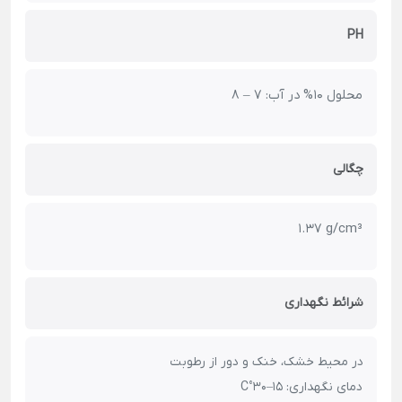
PH
محلول 10% در آب: 7 – 8
چگالی
1.37 g/cm³
شرائط نگهداری
در محیط خشک، خنک و دور از رطوبت
دمای نگهداری: 15–30°C