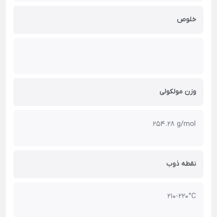
خلوص
وزن مولکولی
254.28 g/mol
نقطه ذوب
210-220°C