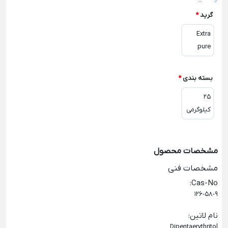
گرید
*
Extra
pure
بسته بندی
*
25
کیلوگرمی
مشخصات محصول
مشخصات فنی
:
Cas-No
126-58-9
نام لاتین
:
Dipentaerythritol