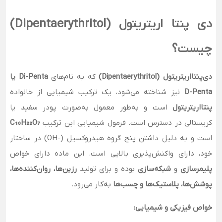
دی‌ پنتا اریتریتول (Dipentaerythritol)
چیست؟
دی‌پنتااریتریتول (Dipentaerythritol)
که به نام‌های
Di-Penta یا
D-Penta
نیز شناخته می‌شود، یک ترکیب شیمیایی از خانواده
پنتااریتریتول
است و به‌طور معمول به‌صورت پودر سفید یا
کریستالی در دسترس است. فرمول شیمیایی این ترکیب
C₁₀H₂₂O₇
است و به دلیل داشتن پنج گروه هیدروکسیل (-OH) در ساختار
خود، دارای واکنش‌پذیری بالایی است. این ماده دارای خواص
پلیمرسازی
و
شبکه‌سازی
بوده و برای تولید
رزین‌ها، روان‌کننده‌ها،
پوشش‌ها، پلاستیک‌ها و چسب‌ها
به‌کار می‌رود.
خواص فیزیکی و شیمیایی: