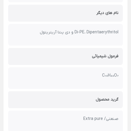
نام های دیگر
Di-PE، Dipentaerythritol و دی پنتا آریتریتول
فرمول شیمیائی
C₁₀H₂₂O₇
گرید محصول
صنعتی/ Extra pure