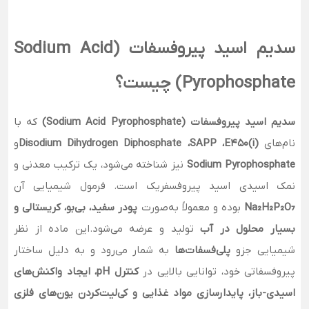
سدیم اسید پیروفسفات (Sodium Acid
Pyrophosphate) چیست؟
سدیم اسید پیروفسفات (Sodium Acid Pyrophosphate)
که با
نام‌های
Disodium Dihydrogen Diphosphate ،SAPP ،E450(i)
و
Sodium Pyrophosphate
نیز شناخته می‌شود، یک ترکیب معدنی و
نمک اسیدی اسید پیروفسفریک است. فرمول شیمیایی آن
Na₂H₂P₂O₇
بوده و معمولاً به‌صورت
پودر سفید، بی‌بو، کریستالی و
بسیار محلول در آب
تولید و عرضه می‌شود.این ماده از نظر
شیمیایی جزو
پلی‌فسفات‌ها
به شمار می‌رود و به دلیل ساختار
پیروفسفاتی خود، توانایی بالایی در
کنترل pH، ایجاد واکنش‌های
اسیدی-باز،
پایدارسازی مواد غذایی و کی‌لیت‌کردن یون‌های فلزی