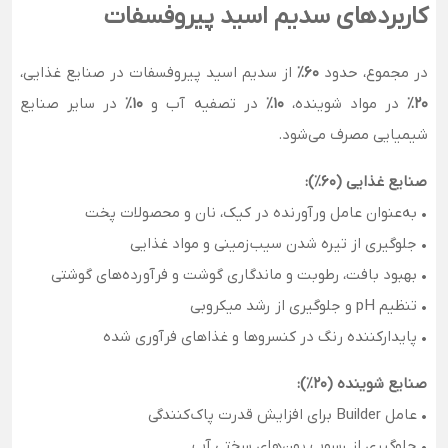
کاربردهای سدیم اسید پیروفسفات
در مجموع، حدود
60٪
از سدیم اسید پیروفسفات در صنایع غذایی،
20٪
در مواد شوینده،
10٪
در تصفیه آب و
10٪
در سایر صنایع
شیمیایی مصرف می‌شود.
صنایع غذایی (60٪):
• به‌عنوان عامل ورآورنده در کیک، نان و محصولات پخت
• جلوگیری از تیره شدن سیب‌زمینی و مواد غذایی
• بهبود بافت، رطوبت و ماندگاری گوشت و فرآورده‌های گوشتی
• تنظیم pH و جلوگیری از رشد میکروبی
• پایدارکننده رنگ در کنسروها و غذاهای فرآوری شده
صنایع شوینده (20٪):
• عامل Builder برای افزایش قدرت پاک‌کنندگی
• جلوگیری از رسوب یون‌های سختی آب