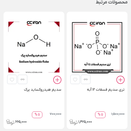
محصولات مرتبط
تری سدیم فسفات 12 آبه
سدیم هیدروکساید پرک
700,000
1,500,000
5 %
5 %
665,000
1,425,000