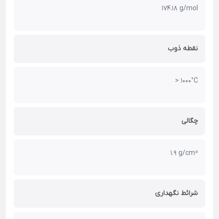
174.18 g/mol
نقطه ذوب
> 1000°C
چگالی
1.9 g/cm³
شرائط نگهداری