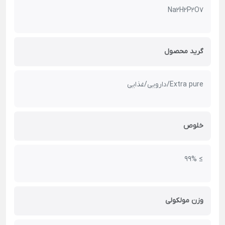
Na2H2P2O7
گرید محصول
Extra pure/دارویی/غذایی
خلوص
≥ 99%
وزن مولکولی