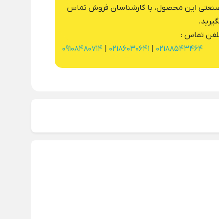
نعتی این محصول، با کارشناسان فروش تماس
گیرید.
لفن تماس :
09108480714
|
02186030641
|
02188543464