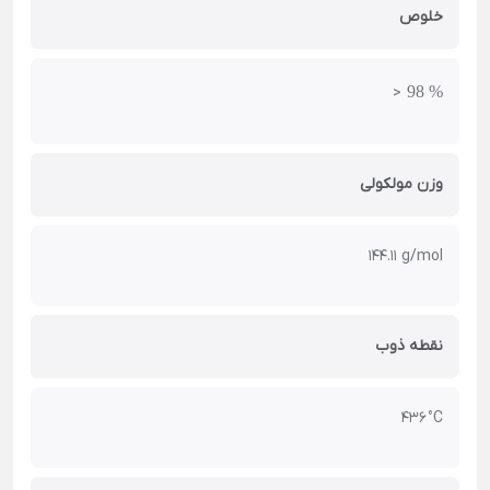
خلوص
98 %
>
وزن مولکولی
144.11 g/mol
نقطه ذوب
436 °C