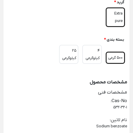
گرید
*
Extra
pure
بسته بندی
*
25
4
500 گرمی
کیلوگرمی
کیلوگرمی
مشخصات محصول
مشخصات فنی
:
Cas-No
532-32-1
نام لاتین
:
Sodium benzoate