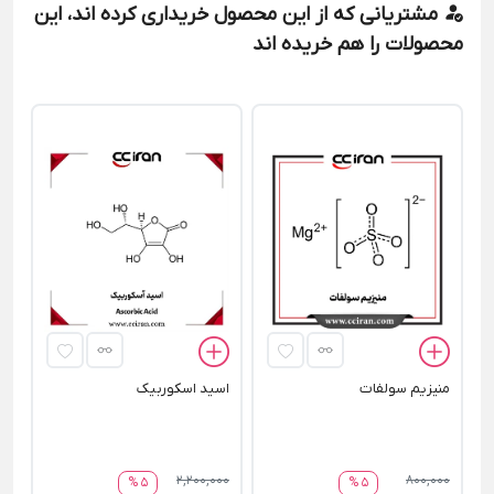
مشتریانی که از این محصول خریداری کرده اند، این
محصولات را هم خریده اند
کل
00
منیزیم سولفات
اسید اسکوربیک
2,200,000
800,000
5 %
5 %