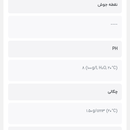
نقطه جوش
----
PH
8 (100 g/l, H₂O, 20 °C)
چگالی
1.50 g/cm3 (20 °C)