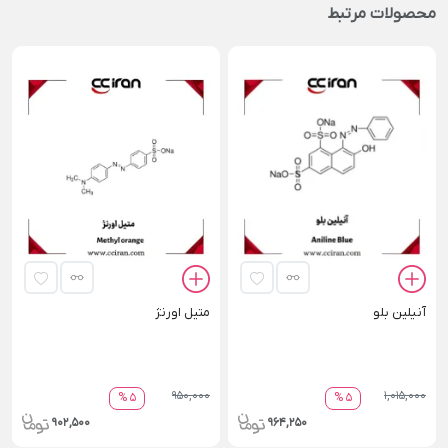
محصولات مرتبط
آنیلین بلو
متیل اورنژ
950,000
1,015,000
5 %
5 %
902,500
964,250