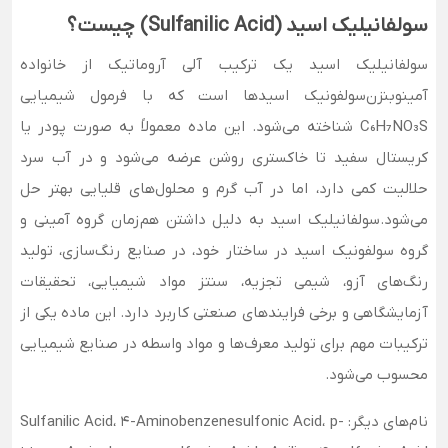
سولفانیلیک اسید (Sulfanilic Acid) چیست؟
سولفانیلیک اسید یک ترکیب آلی آروماتیک از خانواده
آمینوبنزن‌سولفونیک اسیدها است که با فرمول شیمیایی
C₆H₇NO₃S شناخته می‌شود. این ماده معمولاً به صورت پودر یا
کریستال سفید تا خاکستری روشن عرضه می‌شود و در آب سرد
حلالیت کمی دارد، اما در آب گرم و محلول‌های قلیایی بهتر حل
می‌شود.سولفانیلیک اسید به دلیل داشتن هم‌زمان گروه آمینی و
گروه سولفونیک اسید در ساختار خود، در صنایع رنگ‌سازی، تولید
رنگ‌های آزو، شیمی تجزیه، سنتز مواد شیمیایی، تحقیقات
آزمایشگاهی و برخی فرایندهای صنعتی کاربرد دارد. این ماده یکی از
ترکیبات مهم برای تولید معرف‌ها و مواد واسطه در صنایع شیمیایی
محسوب می‌شود.
نام‌های دیگر: Sulfanilic Acid، 4-Aminobenzenesulfonic Acid، p-