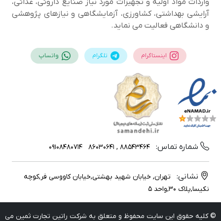
واردات مواد اولیه و تجهیزات مورد نیاز صنایع داروئی، غذائی،
آرایشی بهداشتی، کشاورزی، آزمایشگاهی و نیازهای پژوهشی
و دانشگاهی فعالیت می نماید.
اینستاگرام
تلگرام
واتساپ
شماره تماس:
09108480714
88543464 , 86030641
نشانی:
تهران, خیابان شهید بهشتی,خیابان کاووسی فر,کوچه
نکیسا,پلاک 30,واحد 5
© کلیه حقوق این سایت محفوظ و متعلق به شرکت راتین تجارت ثمین می