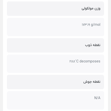
وزن مولکولی
173.19 g/mol
نقطه ذوب
288˚C decomposes
نقطه جوش
N/A