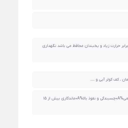
ا 35 درجه سانتیگراد که در برابر حرارت زیاد و یخبندان محافظ می باشد نگهداری
 کف کولر آبی و .....
مقاوم در برابر کشش%0Aمقاوم در برابر اسعه ماورابنفش%0Aغیر سمی%0Aچسبندگی و نفوذ بالا%0Aماندگاری بیش از 15