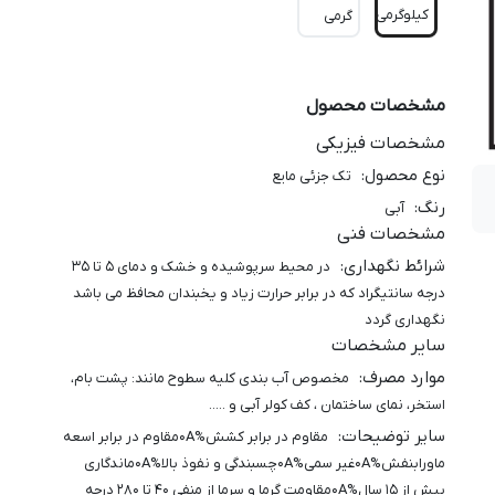
کیلوگرمی
گرمی
مشخصات محصول
مشخصات فیزیکی
نوع محصول
:
تک جزئی مایع
رنگ
:
آبی
مشخصات فنی
شرائط نگهداری
:
در محیط سرپوشیده و خشک و دمای 5 تا 35
درجه سانتیگراد که در برابر حرارت زیاد و یخبندان محافظ می باشد
نگهداری گردد
سایر مشخصات
موارد مصرف
:
مخصوص آب بندی کلیه سطوح مانند: پشت بام،
استخر، نمای ساختمان ، کف کولر آبی و .....
سایر توضیحات
:
مقاوم در برابر کشش%0Aمقاوم در برابر اسعه
ماورابنفش%0Aغیر سمی%0Aچسبندگی و نفوذ بالا%0Aماندگاری
بیش از 15 سال%0Aمقاومت گرما و سرما از منفی 40 تا 280 درجه