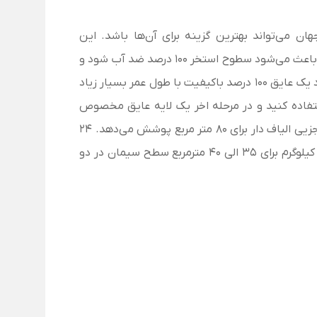
 می‌تواند بهترین گزینه برای آن‌ها باشد. این
علاوه بر مقاومت در برابر اشعه UV، خاصیت چسبندگی، انعطاف پذیری و الانگیشن(کشسانی) بسیار بالایی دارد که باعث می‌شود سطوح استخر 100 درصد ضد آب شود و
پیشنهاد می‌گردد برای ایجاد یک عایق 100 درصد باکیفیت با طول عمر بسیار زیاد
تفاده کنید و در مرحله اخر یک لایه عایق مخصوص
24
هر 10 کیلوگرم برای 35 الی 40 مترمربع سطح سیمان در دو