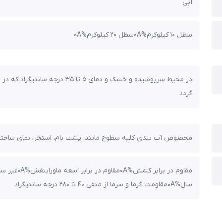
آبی
سطل 10 کیلوگرم%0Aسطل 20 کیلوگرم%0A
در محیط سرپوشیده و خشک و دمای 5 ت
گردد
مخصوص آب بندی کلیه سطوح مانند: پشت بام، استخر، نمای ساختمان ،
سال%0Aمقاومت گرما و سرما از منفی 40 تا 280 درجه سانتیگراد