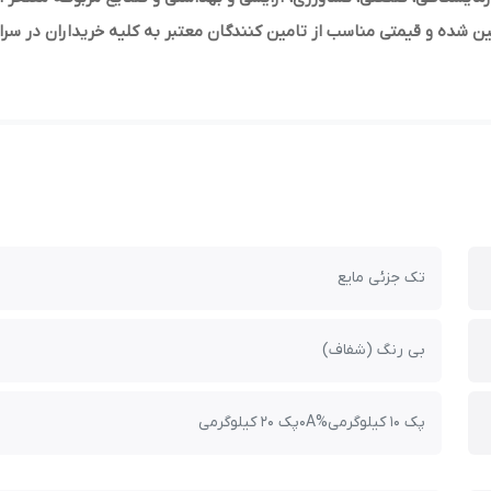
ین شده و قیمتی مناسب از تامین کنندگان معتبر به کلیه خریداران در سر
تک جزئی مایع
بی رنگ (شفاف)
پک 10 کیلوگرمی%0Aپک 20 کیلوگرمی