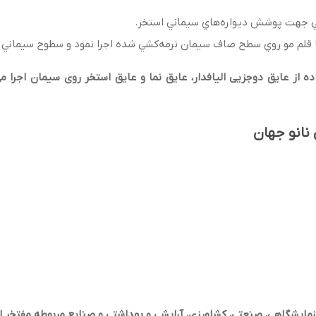
ي جهت پوشش ديواره‌هاي سيماني استخر.
ا قلم مو روي سطح صاف سيمان نرمه‌كشي شده اجرا نمود و سطوح سيماني ر
 از عایق دوجزیی الیافدار، عایق نما و عایق استخر روی سیمان اجرا
نانو جهان
مایشگاهی، صنعتی، کشاورزی، آرایشی و بهداشتی و صنایع مربوطه مفتخر 