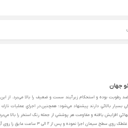
و جهان
 رطوبت بوده و استحکام زیرآیند سست و ضعیف را بالا می‌برد. از ا
 بسيار بالائي دارند پيشنهاد مي‌شود؛ همچنین در اجراي عمليات نازك ك
 افزايش يافته و مقاومت هر پوششي از جمله رنگ استخر را بالا مي‌برد.
اجرا نموده و پس از 2 الی 3 ساعت عایق را روی آن اجرا کنید.