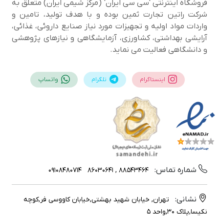
فروشگاه اینترنتی 'سی سی ایران' (مرکز شیمی ایران) متعلق به
شرکت راتین تجارت ثمین بوده و با هدف تولید، تامین و
واردات مواد اولیه و تجهیزات مورد نیاز صنایع داروئی، غذائی،
آرایشی بهداشتی، کشاورزی، آزمایشگاهی و نیازهای پژوهشی
و دانشگاهی فعالیت می نماید.
اینستاگرام
تلگرام
واتساپ
شماره تماس:
09108480714
88543464 , 86030641
نشانی:
تهران, خیابان شهید بهشتی,خیابان کاووسی فر,کوچه
نکیسا,پلاک 30,واحد 5