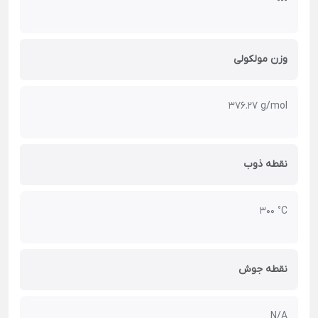
---
وزن مولکولی
376.27 g/mol
نقطه ذوب
300 °C
نقطه جوش
N/A