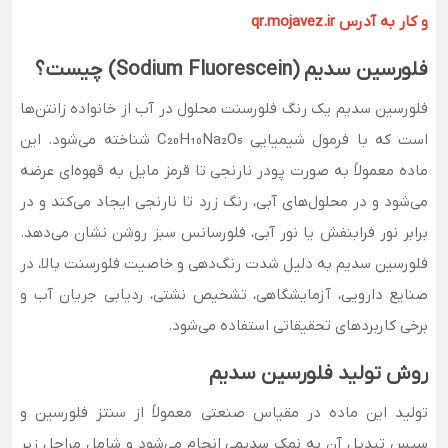
و کار به آدرس qr.mojavez.ir
فلورسین سدیم (Sodium Fluorescein) چیست؟
فلورسین سدیم یک رنگ فلورسنت محلول در آب از خانواده زانتن‌ها
است که با فرمول شیمیایی C₂₀H₁₀Na₂O₅ شناخته می‌شود. این
ماده معمولاً به صورت پودر نارنجی تا قرمز مایل به قهوه‌ای عرضه
می‌شود و در محلول‌های آبی، رنگ زرد تا نارنجی ایجاد می‌کند و در
برابر نور فرابنفش یا نور آبی، فلورسانس سبز روشن نشان می‌دهد.
فلورسین سدیم به دلیل شدت رنگ‌دهی و خاصیت فلورسنت بالا، در
صنایع دارویی، آزمایشگاهی، تشخیص نشتی، ردیابی جریان آب و
برخی کاربردهای تحقیقاتی استفاده می‌شود.
روش تولید فلورسین سدیم
تولید این ماده در مقیاس صنعتی معمولاً از سنتز فلورسین و
سپس تبدیل آن به نمک سدیمی انجام می‌شود و شامل مراحل زیر