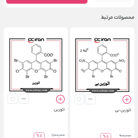
محصولات مرتبط
ائوزین
ائوزين بی
1,100,000
900,000
5 %
5 %