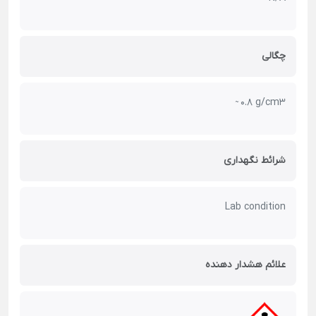
چگالی
̴ 0.8 g/cm3
شرائط نگهداری
Lab condition
علائم هشدار دهنده