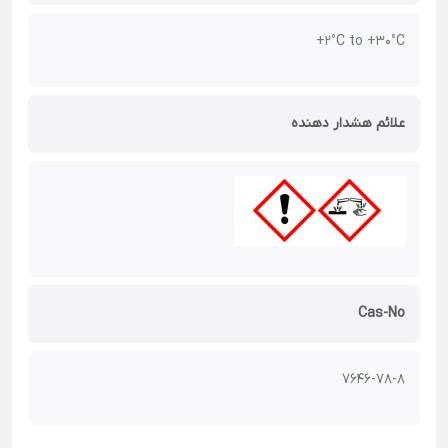
+2°C to +30°C
علائم هشدار دهنده
Cas-No
7646-78-8