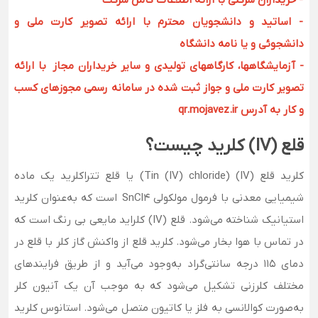
- خریداران شرکتی با ارائه اطلاعات کامل شرکت
- اساتید و دانشجویان محترم با ارائه تصویر کارت ملی و
دانشجوئی و یا نامه دانشگاه
- آزمایشگاهها، کارگاههای تولیدی و سایر خریداران مجاز با ارائه
تصویر کارت ملی و جواز ثبت شده در سامانه رسمی مجوزهای کسب
و کار به آدرس qr.mojavez.ir
قلع (IV) کلرید چیست؟
کلرید قلع (IV) (Tin (IV) chloride) یا قلع تتراکلرید یک ماده
شیمیایی معدنی با فرمول مولکولی SnCl4 است که به‌عنوان کلرید
استیانیک شناخته می‌شود. قلع (IV) کلراید مایعی بی رنگ است که
در تماس با هوا بخار می‌شود. کلرید قلع از واکنش گاز کلر با قلع در
دمای 115 درجه سانتی‌گراد به‌وجود می‌آید و از طریق فرایندهای
مختلف کلرزنی تشکیل می‌شود که به موجب آن یک آنیون کلر
به‌صورت کوالانسی به فلز یا کاتیون متصل می‌شود. استانوس کلرید