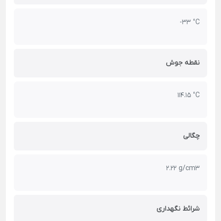
-33 °C
نقطه جوش
114.15 °C
چگالی
2.22 g/cm3
شرائط نگهداری