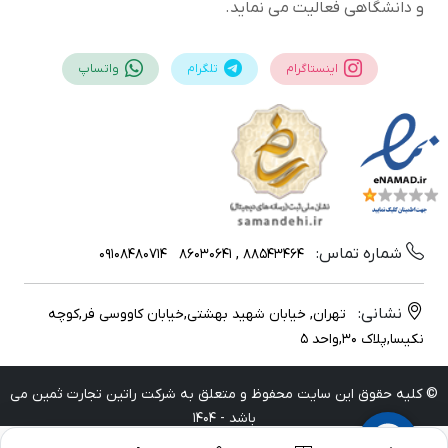
و دانشگاهی فعالیت می نماید.
اینستاگرام
تلگرام
واتساپ
شماره تماس:
09108480714
88543464 , 86030641
نشانی:
تهران, خیابان شهید بهشتی,خیابان کاووسی فر,کوچه
نکیسا,پلاک 30,واحد 5
© کلیه حقوق این سایت محفوظ و متعلق به شرکت راتین تجارت ثمین می
باشد - 1404