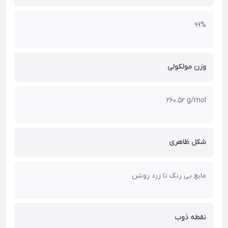
99%
وزن مولکولی
260.52 g/mol
شکل ظاهری
مایع بی رنگ تا زرد روشن
نقطه ذوب