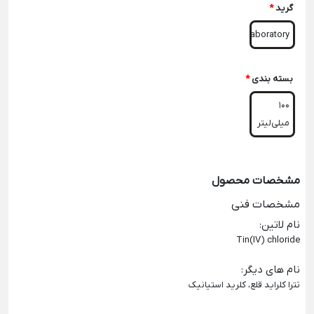
گرید
*
Laboratory
بسته بندی
*
100
میلی‌لیتر
مشخصات محصول
مشخصات فنی
نام لاتین
:
Tin(IV) chloride
نام های دیگر
:
تترا کلراید قلع، کلرید استیانیک