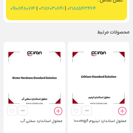
تلفن تماس :
09108480714
|
02186030641
|
02188543464
محصولات مرتبط
محلول استاندارد لیتیوم 1000mg/l
محلول استاندارد سختی آب