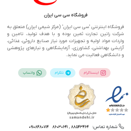
فروشگاه
سی سی ایران
فروشگاه اینترنتی 'سی سی ایران' (مرکز شیمی ایران) متعلق به
شرکت راتین تجارت ثمین بوده و با هدف تولید، تامین و
واردات مواد اولیه و تجهیزات مورد نیاز صنایع داروئی، غذائی،
آرایشی بهداشتی، کشاورزی، آزمایشگاهی و نیازهای پژوهشی
و دانشگاهی فعالیت می نماید.
اینستاگرام
تلگرام
واتساپ
شماره تماس:
09108480714
88543464 , 86030641