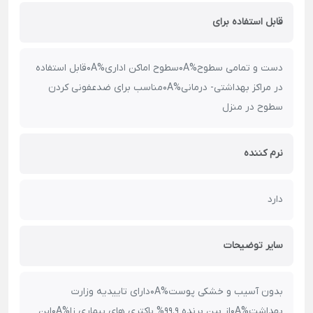
قابل استفاده برای
دست و تمامی سطوح%0Aسطوح اماکن اداری%0Aقابل استفاده
در مراکز بهداشتی- درمانی%0Aمناسب برای ضدعفونی کردن
سطوح در منزل
نرم کننده
دارد
سایر توضیحات
بدون آسیب و خشکی پوست%0Aدارای تاییدیه وزارت
بهداشت%0Aاز بین برنده 99.9% باکتری های بیماری زا%0Aاین