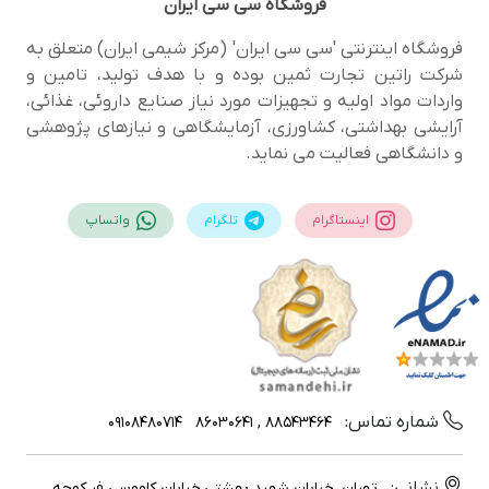
فروشگاه
سی سی ایران
فروشگاه اینترنتی 'سی سی ایران' (مرکز شیمی ایران) متعلق به
شرکت راتین تجارت ثمین بوده و با هدف تولید، تامین و
واردات مواد اولیه و تجهیزات مورد نیاز صنایع داروئی، غذائی،
آرایشی بهداشتی، کشاورزی، آزمایشگاهی و نیازهای پژوهشی
و دانشگاهی فعالیت می نماید.
اینستاگرام
تلگرام
واتساپ
شماره تماس:
09108480714
88543464 , 86030641
نشانی:
تهران, خیابان شهید بهشتی,خیابان کاووسی فر,کوچه