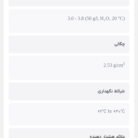
3.0 - 3.8 (50 g/l, H₂O, 20 °C)
چگالی
3
2.53 g/cm
شرائط نگهداری
+2°C to +30°C
علائم هشدار دهنده