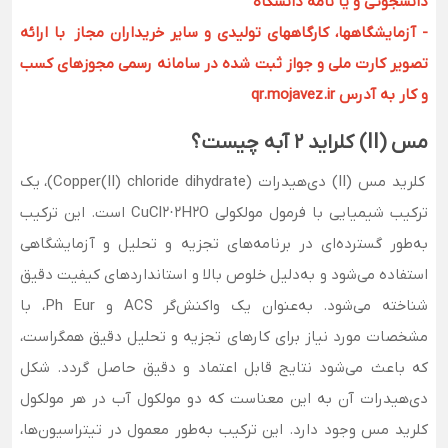
دانشجوئی و یا نامه دانشگاه
- آزمایشگاهها، کارگاههای تولیدی و سایر خریداران مجاز با ارائه
تصویر کارت ملی و جواز ثبت شده در سامانه رسمی مجوزهای کسب
و کار به آدرس qr.mojavez.ir
مس (II) کلراید 2 آبه چیست؟
کلرید مس (II) دی‌هیدرات (Copper(II) chloride dihydrate)، یک
ترکیب شیمیایی با فرمول مولکولی CuCl2·2H2O است. این ترکیب
به‌طور گسترده‌ای در برنامه‌های تجزیه و تحلیل و آزمایشگاهی
استفاده می‌شود و به‌دلیل خلوص بالا و استانداردهای کیفیت دقیق
شناخته می‌شود. به‌عنوان یک واکنش‌گر ACS و Ph Eur، با
مشخصات مورد نیاز برای کارهای تجزیه و تحلیل دقیق همگراست،
که باعث می‌شود نتایج قابل اعتماد و دقیق حاصل گردد. شکل
دی‌هیدرات آن به این معناست که دو مولکول آب در هر مولکول
کلرید مس وجود دارد. این ترکیب به‌طور معمول در تیتراسیون‌ها،