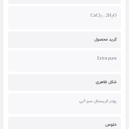
CuCl
، 2H
O
2
2
گرید محصول
Extra pure
شکل ظاهری
پودر کریستال سبز-آبی
خلوص