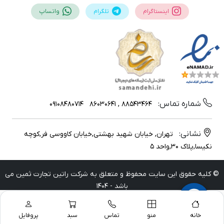
اینستاگرام
تلگرام
واتساپ
شماره تماس:
09108480714
88543464 , 86030641
نشانی:
تهران, خیابان شهید بهشتی,خیابان کاووسی فر,کوچه
نکیسا,پلاک 30,واحد 5
© کلیه حقوق این سایت محفوظ و متعلق به شرکت راتین تجارت ثمین می
باشد - 1404
خانه
منو
تماس
سبد
پروفایل