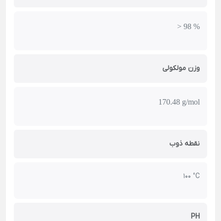
> 98 %
وزن مولکولی
170.48 g/mol
نقطه ذوب
100 °C
PH