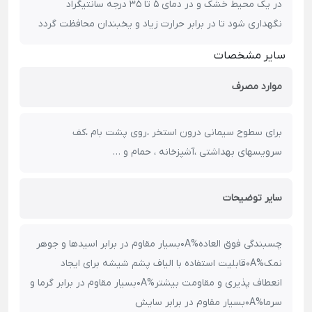
در یک محیط خشک و در دمای 5 تا 35 درجه سانتیگراد
نگهداری شود تا در برابر حرارت زیاد و یخبندان محافظت گردد
سایر مشخصات
موارد مصرف
برای سطوح سیمانی درون استخر ،روی پشت بام ،کف
سرویسهای بهداشتی ،آشپزخانه ، حمام و …
سایر توضیحات
چسبندگی فوق العاده%0Aبسیار مقاوم در برابر اسیدها و جوهر
نمک%0Aقابلیت استفاده با الیاف پشم شیشه برای ایجاد
انعطاف پذیری و مقاومت بیشتر%0Aبسیار مقاوم در برابر گرما و
سرما%0Aبسیار مقاوم در برابر سایش