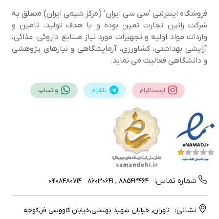
فروشگاه اینترنتی 'سی سی ایران' (مرکز شیمی ایران) متعلق به
شرکت راتین تجارت ثمین بوده و با هدف تولید، تامین و
واردات مواد اولیه و تجهیزات مورد نیاز صنایع داروئی، غذائی،
آرایشی بهداشتی، کشاورزی، آزمایشگاهی و نیازهای پژوهشی
و دانشگاهی فعالیت می نماید.
اینستاگرام
تلگرام
واتساپ
شماره تماس:
09108480714
88543464 , 86030641
نشانی:
تهران, خیابان شهید بهشتی,خیابان کاووسی فر,کوچه