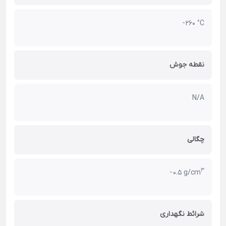
̴ 260 °C
نقطه جوش
N/A
چگالی
3
̴ 0.5 g/cm
شرائط نگهداری