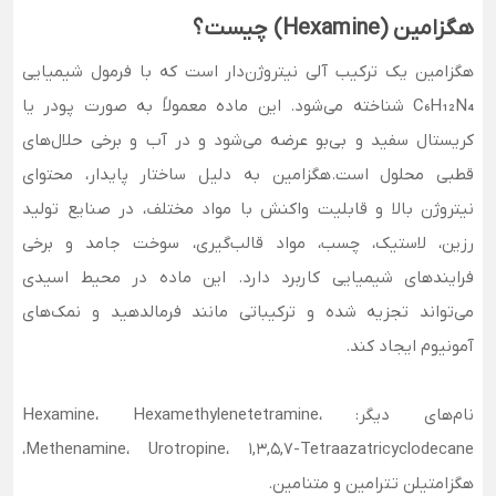
هگزامین (Hexamine) چیست؟
هگزامین یک ترکیب آلی نیتروژن‌دار است که با فرمول شیمیایی
C₆H₁₂N₄ شناخته می‌شود. این ماده معمولاً به صورت پودر یا
کریستال سفید و بی‌بو عرضه می‌شود و در آب و برخی حلال‌های
قطبی محلول است.هگزامین به دلیل ساختار پایدار، محتوای
نیتروژن بالا و قابلیت واکنش با مواد مختلف، در صنایع تولید
رزین، لاستیک، چسب، مواد قالب‌گیری، سوخت جامد و برخی
فرایندهای شیمیایی کاربرد دارد. این ماده در محیط اسیدی
می‌تواند تجزیه شده و ترکیباتی مانند فرمالدهید و نمک‌های
آمونیوم ایجاد کند.
نام‌های دیگر: Hexamine، Hexamethylenetetramine،
Methenamine، Urotropine، 1,3,5,7-Tetraazatricyclodecane،
هگزامتیلن تترامین و متنامین.