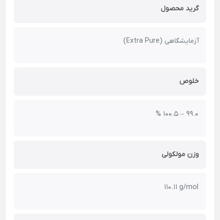
گرید محصول
آزمایشگاهی (Extra Pure)
خلوص
99.0 – 100.5 %
وزن مولکولی
110.11 g/mol