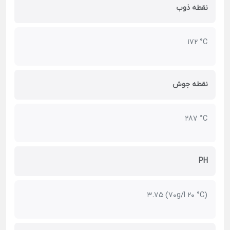
نقطه ذوب
172 °C
نقطه جوش
287 °C
PH
3.75 (70g/l 20 °C)