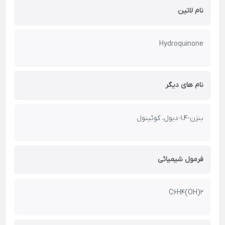
نام لاتین
Hydroquinone
نام های دیگر
بنزن-1،4-دیول، کوئینول
فرمول شیمیائی
C6H4(OH)2