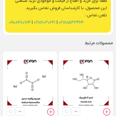
لطفا برای خرید و اطلاع از قیمت و موجودی گرید صنعتی
این محصول، با کارشناسان فروش تماس بگیرید.
تلفن تماس :
09108480714
|
02186030641
|
02188543464
محصولات مرتبط